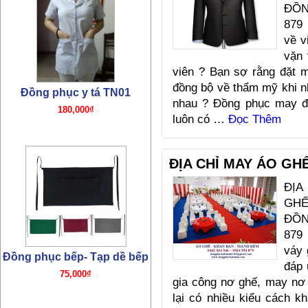
ĐỒN
879
về v
vặn 
viên ? Bạn sợ rằng đặt 
đồng bộ về thẩm mỹ khi n
nhau ? Đồng phục may
luôn có …
Đọc Thêm
Đồng phục bếp- Tạp dề bếp
75,000₫
ĐỊA CHỈ MAY ÁO GH
ĐỊA
GHẾ
ĐỒN
879
váy 
đáp 
gia công nơ ghế, may nơ 
Đồng phục bếp- Mũ bếp
lại có nhiều kiểu cách k
TP01