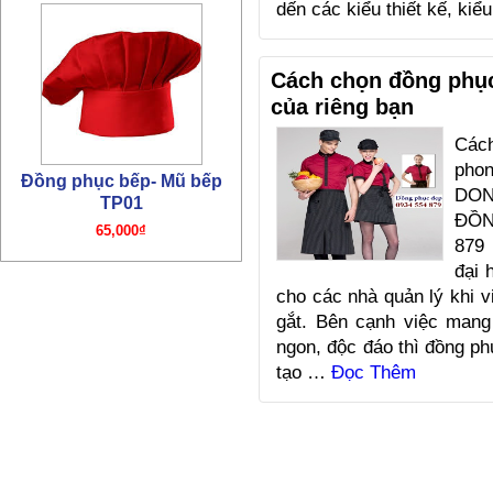
dến các kiểu thiết kế, kiể
65,000₫
Cách chọn đồng phục
của riêng bạn
Các
ph
DO
ĐỒN
Đồng phục bếp – Áo bếp
879 
TP01
đại 
195,000₫
cho các nhà quản lý khi v
gắt. Bên cạnh việc man
ngon, độc đáo thì đồng p
tạo …
Đọc Thêm
Đồng phục bếp- Mũ bếp TP4