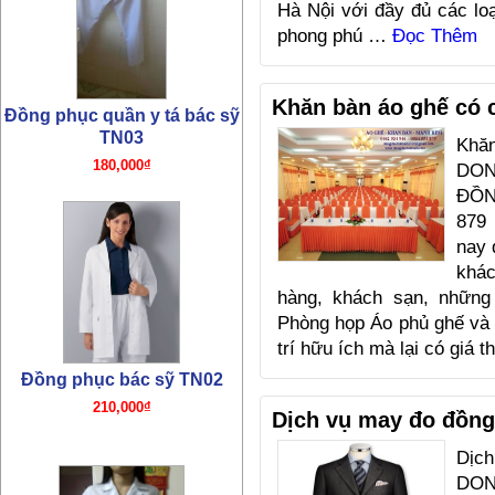
Hà Nội với đầy đủ các lo
phong phú …
Đọc Thêm
Khăn bàn áo ghế có 
Khă
Đồng phục bác sỹ TN02
DO
210,000₫
ĐỒN
879
nay 
khá
hàng, khách sạn, những
Phòng họp Áo phủ ghế và k
trí hữu ích mà lại có giá
Dịch vụ may đo đồn
Đồng phục y tá TN01
180,000₫
Dị
DO