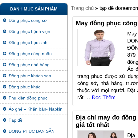
Trang chủ
» tạp dề doraemon
DANH MỤC SẢN PHẨM
Đồng phục công sở
May đồng phục công
Đồng phục bệnh viện
May
DO
Đồng phục học sinh
ĐỒN
Đồng phục công nhân
879
đồng
Đồng phục nhà hàng
Áo đ
trang phục được sử dụng
Đồng phục khách sạn
công sở, nhà hàng, trườ
Đồng phục khác
thuộc với mọi người. Đặt
rất …
Đọc Thêm
Phụ kiện đồng phục
Áo ghế – Khăn bàn- Napkin
Địa chỉ may đo đồng 
Tạp dề
giá tốt nhất
ĐỒNG PHỤC BÁN SẴN
Địa 