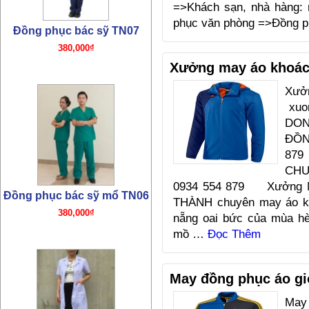
=>Khách sạn, nhà hàng: 
phục văn phòng =>Đồng p
Đồng phục bác sỹ mổ TN06
Xưởng may áo khoác 
380,000₫
Xưở
xuon
DO
ĐỒN
879
CHU
0934 554 879 Xưởng M
THÀNH chuyên may áo kh
nẵng oai bức của mùa hè
Đồng phục bác sỹ TN05
mồ …
Đọc Thêm
320,000₫
May đồng phục áo gi
May