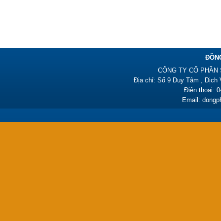
Đồng phục công nhân –
PL06
ĐỒN
385,000₫
CÔNG TY CỔ PHẦN 
Địa chỉ: Số 9 Duy Tâm , Dịch
Điện thoại: 
Email: dong
Đồng phục y tá HY01
450,000₫