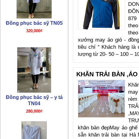
DO
ĐỒN
879
theo
the
Đồng phục bác sỹ – y tá
xưởng may áo gió - đồng 
TN04
tiêu chí “ Khách hàng là
280,000₫
lượng từ 20- 50 – 100 – 
KHĂN TRẢI BÀN ,Á
Khăn
may 
rèm
TRẢ
Đồng phục quần y tá bác sỹ
,MA
TN03
TRƯ
180,000₫
khăn bàn đẹpMay áo ghế
sẵn khăn trải bàn tại Hà 