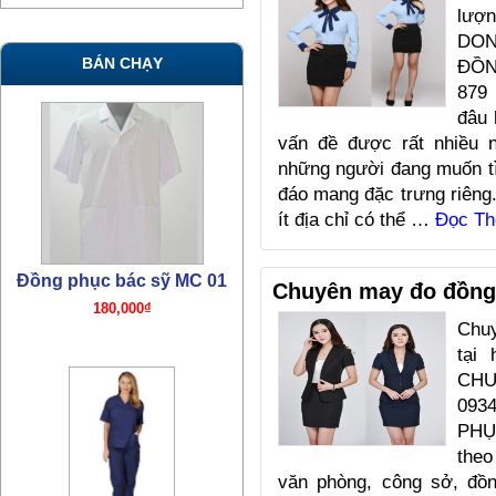
lư
DO
Đồng phục bác sỹ MC 01
BÁN CHẠY
ĐỒN
879
180,000₫
đâu 
vấn đề được rất nhiều n
những người đang muốn t
đáo mang đặc trưng riêng
ít địa chỉ có thể …
Đọc T
Chuyên may đo đồng 
Đồng phục bác sỹ TN07
Chu
tại
380,000₫
CHU
09
PHỤ
theo
văn phòng, công sở, đồn