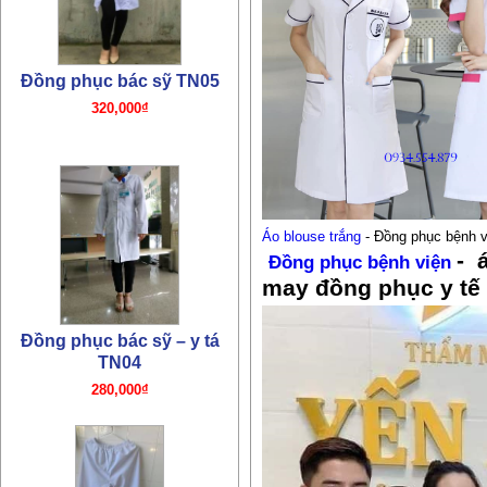
Đồng phục bác sỹ TN05
320,000₫
Áo blouse trắng
- Đồng phục bệnh v
- 
Đồng phục bệnh viện
Đồng phục bác sỹ – y tá
may đồng phục y tế
TN04
280,000₫