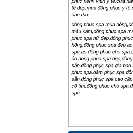
phục bệnh viện y tế,cửa hà
tế đẹp,mua đồng phục y tế 
cần thơ
đồng phục spa mùa đông,đ
màu xám,đồng phục spa mà
phục spa nữ đẹp,đồng phụ
Đồng phục bếp- Mũ bếp TP4
hồng,đồng phục spa đẹp,ao
65,000₫
spa,ao đồng phục cho spa,
áo đồng phục spa đẹp,đồng
sẵn,đồng phục spa gia bao
phục spa,đầm phục spa,đồ
sẵn,đồng phục spa cao cấp
cổ tim,đồng phục cho spa,
spa
Đồng phục công nhân –
PL11
385,000₫