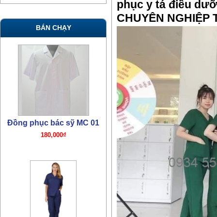
phục y tá điều dư
CHUYÊN NGHIỆP 
BÁN CHẠY
Đồng phục bác sỹ MC 01
180,000₫
Đồng phục bác sỹ TN07