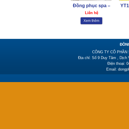
PL07
Đồng phục spa –
YT1
385,000₫
thẩm mỹ viện HT259
y t
Liên hệ
Xem thêm
ĐỒN
CÔNG TY CỔ PHẦN 
Địa chỉ: Số 9 Duy Tâm , Dịch
Điện thoại: 
Đồng phục công nhân –
Email: dong
PL06
385,000₫