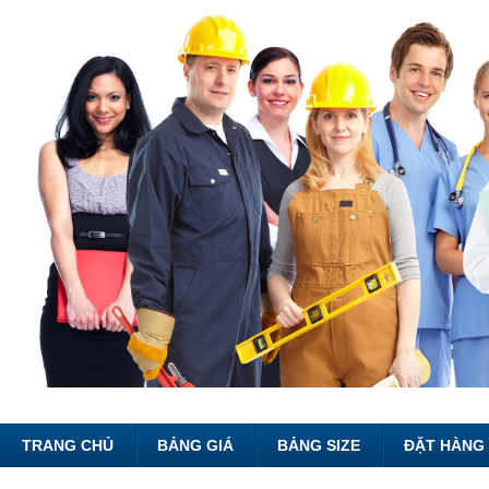
TRANG CHỦ
BẢNG GIÁ
BẢNG SIZE
ĐẶT HÀNG