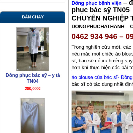
–
đ
Đồng phục bệnh viện
phục bác sỹ TN05
CHUYÊN NGHIỆP 
BÁN CHẠY
DONGPHUCHATHANH – 
0462 934 946 – 0
Trong nghiên cứu mới, các 
nếu mặc một chiếc áo blou
sĩ, bạn sẽ có xu hướng suy 
hơn khi thực hiện các bài te
Đồng phục bác sỹ – y tá
áo blouse của bác sĩ- Đồng
TN04
bác sĩ có tác dụng nhất định
280,000₫