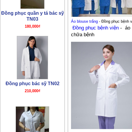
Đồng phục quần y tá bác sỹ
TN03
Áo blouse trắng
- Đồng phục bệnh v
180,000₫
Đồng phục bệnh viện
- áo
chữa bệnh
Đồng phục bác sỹ TN02
210,000₫