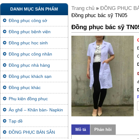
Trang chủ
»
ĐỒNG PHỤC B
DANH MỤC SẢN PHẨM
Đồng phục bác sỹ TN05
Đồng phục công sở
Đồng phục bác sỹ TN0
Đồng phục bệnh viện
Đồng phục học sinh
Đồng phục công nhân
Đồng phục nhà hàng
Đồng phục khách sạn
đ
Đồng phục khác
Phụ kiện đồng phục
Áo ghế – Khăn bàn- Napkin
Tạp dề
Mô tả
Phản hồi
ĐỒNG PHỤC BÁN SẴN