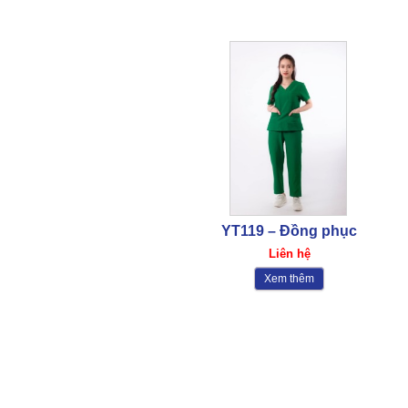
385,000₫
Đồng phục công nhân –
PL08
385,000₫
YT119 – Đồng phục
y tá – Điều dưỡng –
Liên hệ
Bác sỹ – Spa
Xem thêm
Đồng phục công nhân –