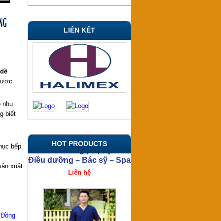
LIÊN KẾT
 dề
 được
ó nhu
g biết
HOT PRODUCTS
hục bếp
sản xuất
,
Đồng