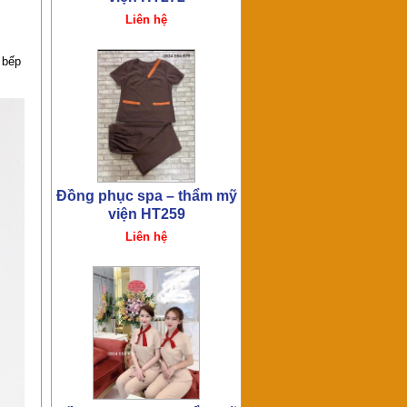
 bếp
Đồng phục spa – thẩm mỹ
viện HT255
Liên hệ
Đồng phục spa – thẩm mỹ
viện HT253
Liên hệ