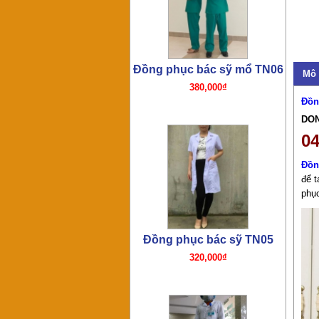
Đồng phục bác sỹ TN05
320,000₫
Mô 
Đồn
DO
04
Đồn
để t
phục
Đồng phục bác sỹ – y tá
TN04
280,000₫