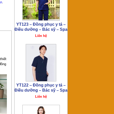
ẵn
.
YT122 – Đồng phục y tá –
Điều dưỡng – Bác sỹ – Spa
Liên hệ
thiết
đồng
YT120 – Đồng phục y tá –
Điều dưỡng – Bác sỹ – Spa
Liên hệ