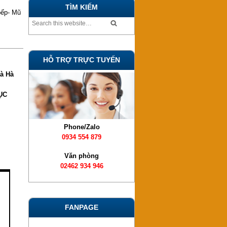
TÌM KIẾM
bếp- Mũ
HỖ TRỢ TRỰC TUYẾN
à Hà
ỤC
Phone/Zalo
0934 554 879
Văn phòng
02462 934 946
FANPAGE