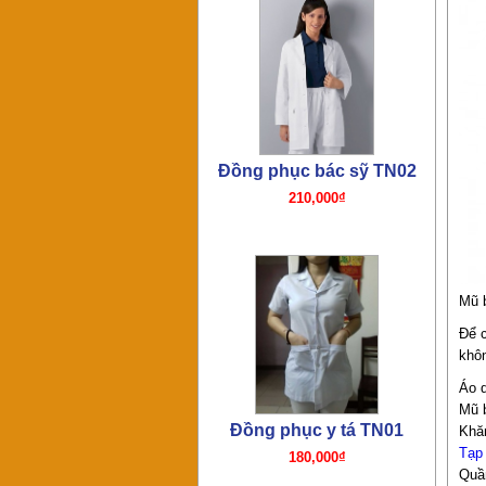
Đồng phục y tá TN01
180,000₫
Mũ 
Để c
khôn
Đồng phục bếp- Tạp dề bếp
Áo d
75,000₫
Mũ 
Khă
Tạp
Quầ