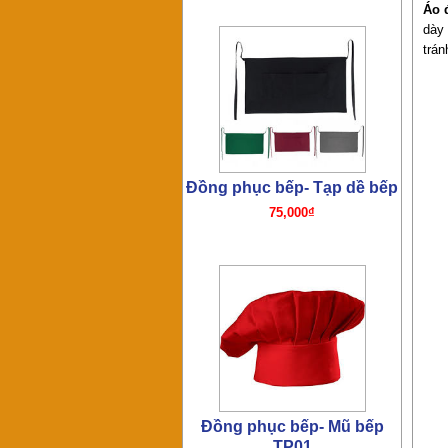
Áo 
dày 
trá
Đồng phục bếp- Mũ bếp
TP01
65,000₫
Đồng phục bếp – Áo bếp
TP01
195,000₫