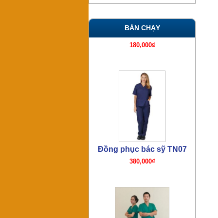
BÁN CHẠY
Đồng phục bác sỹ mổ TN06
380,000₫