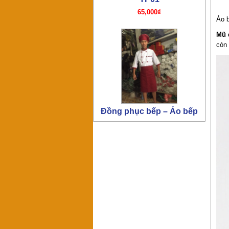
Áo 
Mũ 
còn 
Đồng phục bếp- Mũ bếp TP4
65,000₫
Đồng phục công nhân –
PL11