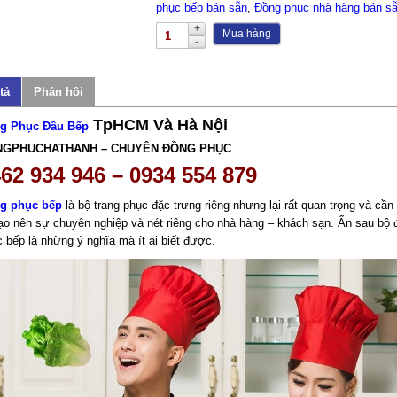
phục bếp bán sẵn
,
Đồng phục nhà hàng bán s
Mua hàng
tả
Phản hồi
TpHCM Và Hà Nội
g Phục Đầu Bếp
NGPHUCHATHANH – CHUYÊN ĐỒNG PHỤC
62 934 946 – 0934 554 879
g phục bếp
là bộ trang phục đặc trưng riêng nhưng lại rất quan trọng và cần 
ạo nên sự chuyên nghiệp và nét riêng cho nhà hàng – khách sạn. Ẩn sau bộ 
 bếp là những ý nghĩa mà ít ai biết được.