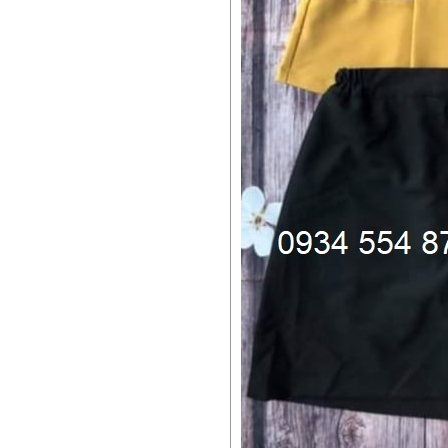
Đồng phục công nhân –
PL11
385,000₫
Đồng phục công nhân –
PL10
385,000₫