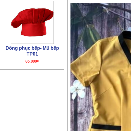
Đồng phục bếp – Áo bếp
TP01
195,000₫
Đồng phục bếp- Mũ bếp TP4
65,000₫