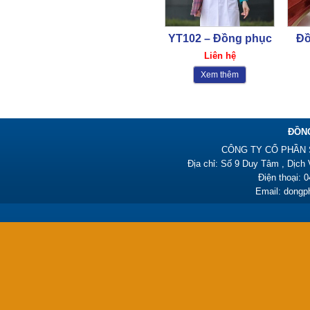
Đồng phục y tá HY01
450,000₫
YT102 – Đồng phục
Đồ
Blouse y tá – Điều
thẩ
Liên hệ
dưỡng – Bác sỹ –
Xem thêm
Spa
ĐỒN
CÔNG TY CỔ PHẦN 
Địa chỉ: Số 9 Duy Tâm , Dịch
Điện thoại: 
Đồng phục bác sỹ MC 01
Email: dong
180,000₫