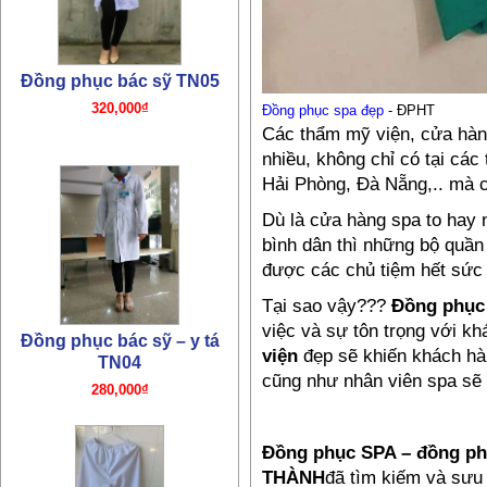
Đồng phục bác sỹ – y tá
TN04
280,000₫
Đồng phục spa đẹp
- ĐPHT
Các thẩm mỹ viện, cửa hà
nhiều, không chỉ có tại các
Hải Phòng, Đà Nẵng,.. mà cò
Dù là cửa hàng spa to hay 
bình dân thì những bộ quầ
được các chủ tiệm hết sức 
Đồng phục quần y tá bác sỹ
TN03
Tại sao vậy???
Đồng phục
việc và sự tôn trọng với k
180,000₫
viện
đẹp sẽ khiến khách hà
cũng như nhân viên spa sẽ
Đồng phục SPA – đồng p
THÀNH
đã tìm kiếm và sưu