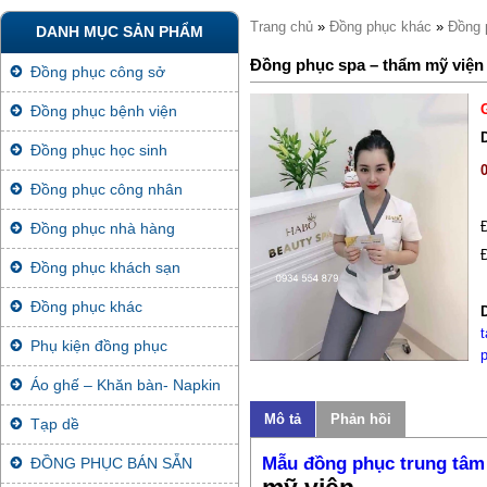
Trang chủ
»
Đồng phục khác
»
Đồng 
DANH MỤC SẢN PHẨM
Đồng phục spa – thẩm mỹ viện
Đồng phục công sở
Đồng phục bệnh viện
Đồng phục học sinh
Đồng phục công nhân
Đồng phục nhà hàng
Đồng phục khách sạn
Đồng phục khác
Phụ kiện đồng phục
Áo ghế – Khăn bàn- Napkin
Mô tả
Phản hồi
Tạp dề
Mẫu đồng phục trung tâm
ĐỒNG PHỤC BÁN SẴN