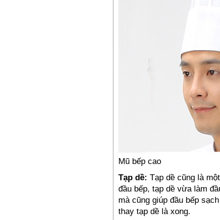
Đồng phục bếp- Mũ bếp TP4
65,000₫
Mũ bếp cao
Tạp dề:
Tạp dề cũng là một
đầu bếp, tạp dề vừa làm đ
mà cũng giúp đầu bếp sạch 
Đồng phục công nhân –
thay tạp dề là xong.
PL11