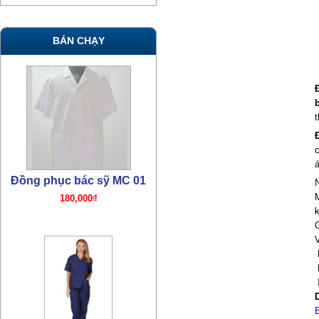
BÁN CHẠY
t
Đồng phục bác sỹ MC 01
180,000₫
k
V