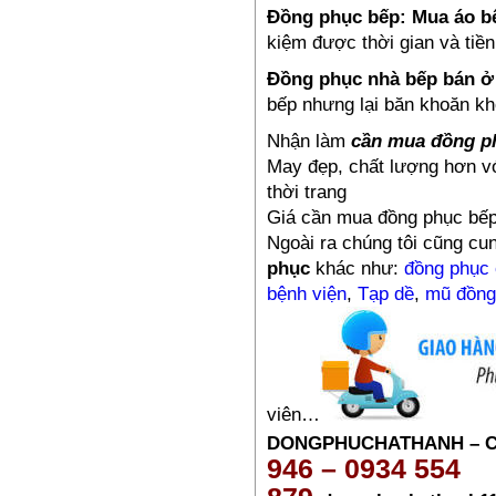
Đồng phục bếp:
Mua áo b
385,000₫
kiệm được thời gian và tiề
Đồng phục nhà bếp bán ở
bếp nhưng lại băn khoăn kh
Nhận làm
cần mua đồng p
May đẹp, chất lượng hơn v
thời trang
Giá cần mua đồng phục bếp 
Đồng phục công nhân –
Ngoài ra chúng tôi cũng cu
PL10
phục
khác như:
đồng phục 
385,000₫
bệnh viện
,
Tạp dề
,
mũ đồng
viên…
DONGPHUCHATHANH – 
946 – 0934 554