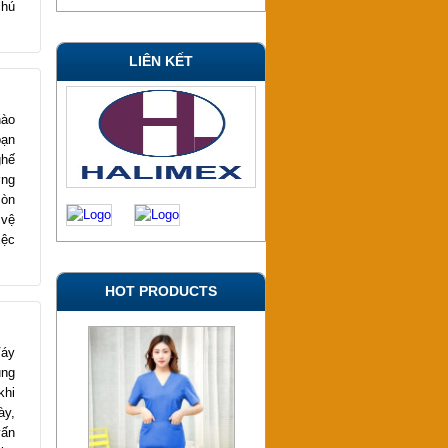
chú
LIÊN KẾT
nào
bạn
ghế
ơng
còn
 vệ
iệc
HOT PRODUCTS
Váy
ung
khi
ày,
vấn