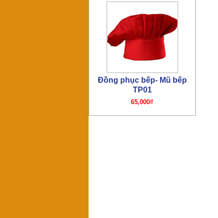
Đồng phục bếp- Mũ bếp TP4
65,000₫
Đồng phục công nhân –
PL11