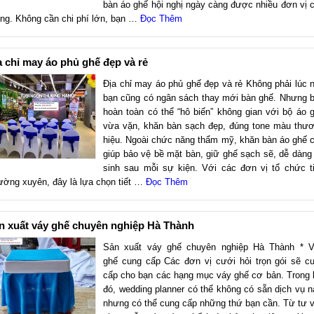
bàn áo ghế hội nghị ngày càng được nhiều đơn vị 
ọng. Không cần chi phí lớn, bạn …
Đọc Thêm
a chỉ may áo phủ ghế đẹp và rẻ
Địa chỉ may áo phủ ghế đẹp và rẻ Không phải lúc 
bạn cũng có ngân sách thay mới bàn ghế. Nhưng 
hoàn toàn có thể “hô biến” không gian với bộ áo 
vừa vặn, khăn bàn sạch đẹp, đúng tone màu thư
hiệu. Ngoài chức năng thẩm mỹ, khăn bàn áo ghế 
giúp bảo vệ bề mặt bàn, giữ ghế sạch sẽ, dễ dàng
sinh sau mỗi sự kiện. Với các đơn vị tổ chức t
ường xuyên, đây là lựa chọn tiết …
Đọc Thêm
n xuất váy ghế chuyên nghiệp Hà Thành
Sản xuất váy ghế chuyên nghiệp Hà Thành * 
ghế cung cấp Các đơn vị cưới hỏi trọn gói sẽ c
cấp cho bạn các hạng mục váy ghế cơ bản. Trong 
đó, wedding planner có thể không có sẵn dịch vụ n
nhưng có thể cung cấp những thứ bạn cần. Từ tư 