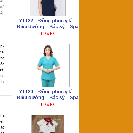
hăn
 sẽ
cấp
Đồng phục spa – thẩm mỹ
viện HT286
Liên hệ
ẹp?
tại
ông
các
mới
ẳng
thị
Đồng phục spa – thẩm mỹ
viện HT285
Liên hệ
nhà
iến
 áo