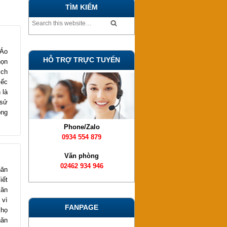
TÌM KIẾM
 Áo
HỖ TRỢ TRỰC TUYẾN
họn
ịch
iếc
 là
 sử
ông
Phone/Zalo
0934 554 879
Văn phòng
02462 934 946
hăn
iết
 ăn
 vì
FANPAGE
 họ
hăn