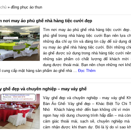
 chủ
» đồng phục áo thun
m nơi may áo phủ ghế nhà hàng tiệc cưới đẹp
Tìm nơi may áo phủ ghế nhà hàng tiệc cưới đẹp
phủ ghế trong nhà hàng tiệc cưới Bạn nên lựa c
những địa chỉ uy tín và đáng tin cậy để sử dụng d
vụ may áo ghế nhà hàng tiệc cưới. Bởi những ch
áo ghế được sử dụng trong nhà hàng tiệc cưới nên
những sản phẩm có chất lượng để khách mời
dụng được thoải mái. Bạn nên chọn những nơi kh
ỉ cung cấp mặt hàng sản phẩm áo ghế nhà …
Đọc Thêm
y ghế đẹp và chuyên nghiệp – may váy ghế
Váy ghế đẹp và chuyên nghiệp - may váy ghế K
Bàn Áo Ghế- Váy ghế đẹp – Khác Biệt Từ Chi T
Nhỏ Khách hàng nhớ đến bạn không chỉ vì món
ngon hay nội dung chương trình hấp dẫn – mà còn
cảm giác thoải mái, sạch sẽ, chuyên nghiệp mà
cảm nhận được khi tham dự. Đó là lý do vì sao k