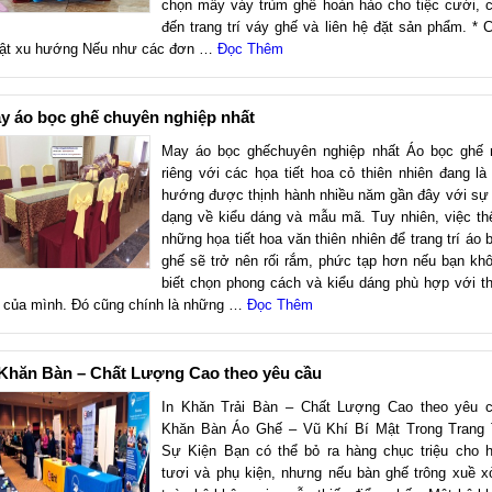
chọn mẫy váy trùm ghế hoàn hảo cho tiệc cưới, 
đến trang trí váy ghế và liên hệ đặt sản phẩm. * 
ật xu hướng Nếu như các đơn …
Đọc Thêm
y áo bọc ghế chuyên nghiệp nhất
May áo bọc ghếchuyên nghiệp nhất Áo bọc ghế 
riêng với các họa tiết hoa cỏ thiên nhiên đang là
hướng được thịnh hành nhiều năm gần đây với sự
dạng về kiểu dáng và mẫu mã. Tuy nhiên, việc t
những họa tiết hoa văn thiên nhiên để trang trí áo 
ghế sẽ trở nên rối rắm, phức tạp hơn nếu bạn kh
biết chọn phong cách và kiểu dáng phù hợp với th
 của mình. Đó cũng chính là những …
Đọc Thêm
 Khăn Bàn – Chất Lượng Cao theo yêu cầu
In Khăn Trải Bàn – Chất Lượng Cao theo yêu 
Khăn Bàn Áo Ghế – Vũ Khí Bí Mật Trong Trang 
Sự Kiện Bạn có thể bỏ ra hàng chục triệu cho 
tươi và phụ kiện, nhưng nếu bàn ghế trông xuề x