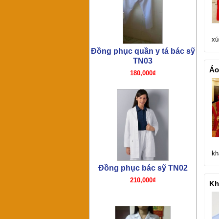
xú
Đồng phục y tá TN01
180,000₫
Áo
kh
Đồng phục bếp- Tạp dề bếp
75,000₫
Kh