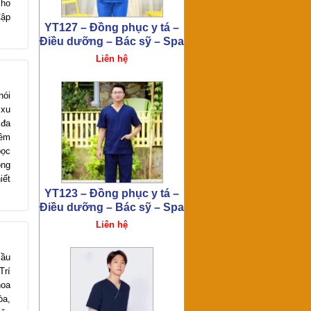
cho
Cập
YT122 – Đồng phục y tá –
Điều dưỡng – Bác sỹ – Spa
Liên hệ
nói
 xu
 đa
hêm
bọc
ông
iết
YT120 – Đồng phục y tá –
Điều dưỡng – Bác sỹ – Spa
Liên hệ
cầu
Trí
hoa
òa,