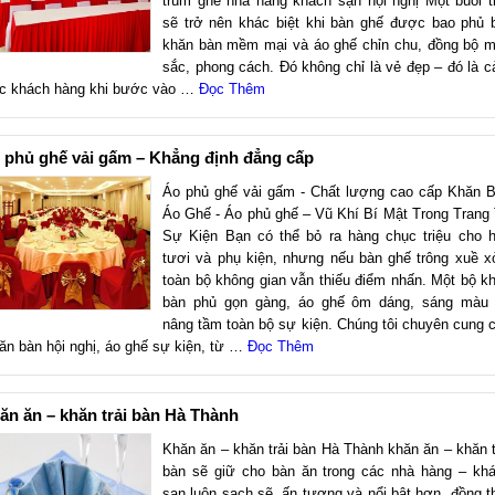
trùm ghế nhà hảng khách sạn hội nghị Một buổi t
sẽ trở nên khác biệt khi bàn ghế được bao phủ 
khăn bàn mềm mại và áo ghế chỉn chu, đồng bộ 
sắc, phong cách. Đó không chỉ là vẻ đẹp – đó là 
c khách hàng khi bước vào …
Đọc Thêm
 phủ ghế vải gấm – Khẳng định đẳng cấp
Áo phủ ghế vải gấm - Chất lượng cao cấp Khăn 
Áo Ghế - Áo phủ ghế – Vũ Khí Bí Mật Trong Trang 
Sự Kiện Bạn có thể bỏ ra hàng chục triệu cho 
tươi và phụ kiện, nhưng nếu bàn ghế trông xuề x
toàn bộ không gian vẫn thiếu điểm nhấn. Một bộ k
bàn phủ gọn gàng, áo ghế ôm dáng, sáng màu
nâng tầm toàn bộ sự kiện. Chúng tôi chuyên cung 
ăn bàn hội nghị, áo ghế sự kiện, từ …
Đọc Thêm
ăn ăn – khăn trải bàn Hà Thành
Khăn ăn – khăn trải bàn Hà Thành khăn ăn – khăn t
bàn sẽ giữ cho bàn ăn trong các nhà hàng – kh
sạn luôn sạch sẽ, ấn tượng và nổi bật hơn, đồng t