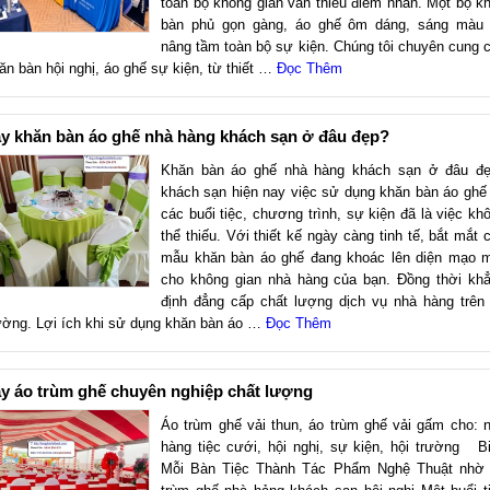
toàn bộ không gian vẫn thiếu điểm nhấn. Một bộ k
bàn phủ gọn gàng, áo ghế ôm dáng, sáng màu
nâng tầm toàn bộ sự kiện. Chúng tôi chuyên cung 
ăn bàn hội nghị, áo ghế sự kiện, từ thiết …
Đọc Thêm
y khăn bàn áo ghế nhà hàng khách sạn ở đâu đẹp?
Khăn bàn áo ghế nhà hàng khách sạn ở đâu đ
khách sạn hiện nay việc sử dụng khăn bàn áo ghế 
các buổi tiệc, chương trình, sự kiện đã là việc kh
thể thiếu. Với thiết kế ngày càng tinh tế, bắt mắt 
mẫu khăn bàn áo ghế đang khoác lên diện mạo 
cho không gian nhà hàng của bạn. Đồng thời kh
định đẳng cấp chất lượng dịch vụ nhà hàng trên 
ường. Lợi ích khi sử dụng khăn bàn áo …
Đọc Thêm
y áo trùm ghế chuyên nghiệp chất lượng
Áo trùm ghế vải thun, áo trùm ghế vải gấm cho: 
hàng tiệc cưới, hội nghị, sự kiện, hội trường B
Mỗi Bàn Tiệc Thành Tác Phẩm Nghệ Thuật nhờ