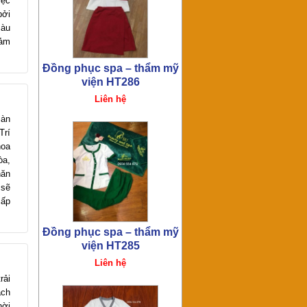
iệc
bởi
màu
cảm
Đồng phục spa – thẩm mỹ
viện HT275
Liên hệ
Bàn
Trí
hoa
òa,
hăn
 sẽ
cấp
Đồng phục spa – thẩm mỹ
viện HT273
Liên hệ
rải
ách
hời