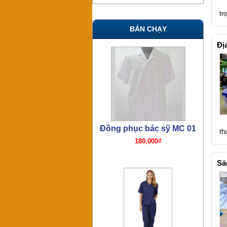
tr
BÁN CHẠY
Đị
Đồng phục bác sỹ mổ TN06
th
380,000₫
Sả