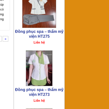
iúp
 có
ụng
ững
Đồng phục spa – thẩm mỹ
viện HT272
»
Liên hệ
Đồng phục spa – thẩm mỹ
viện HT259
Liên hệ