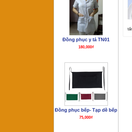
tấ
Đồng phục bếp- Mũ bếp
TP01
65,000₫
Đồng phục bếp – Áo bếp
TP01
195,000₫