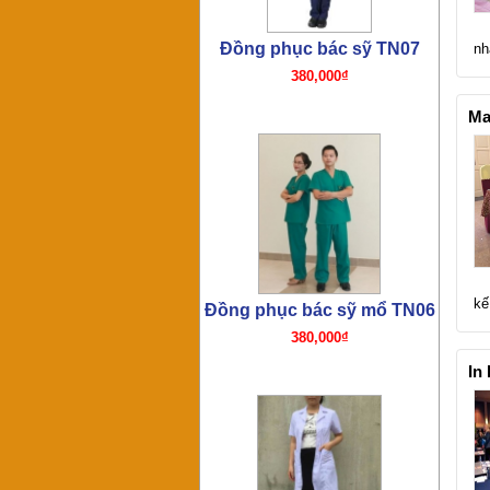
Đồng phục bác sỹ TN05
nh
320,000₫
Ma
kế
Đồng phục bác sỹ – y tá
TN04
280,000₫
In