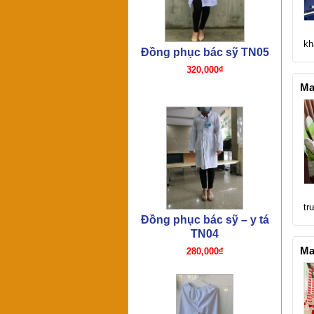
kh
Đồng phục quần y tá bác sỹ
TN03
180,000₫
Ma
tr
Đồng phục bác sỹ TN02
210,000₫
Ma