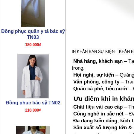
IN KHĂN BÀN SỰ KIỆN – KHĂN 
Đồng phục bác sỹ TN02
Nhà hàng, khách sạn
– Tạ
210,000₫
trọng.
Hội nghị, sự kiện
– Quảng 
Văn phòng, công ty
– Tran
Quán cà phê, tiệc cưới
– 
Ưu điểm khi in khăn
Chất liệu vải cao cấp
– Th
Công nghệ in sắc nét
– Đả
Đa dạng kiểu dáng, kích 
Sản xuất số lượng lớn &
Đồng phục y tá TN01