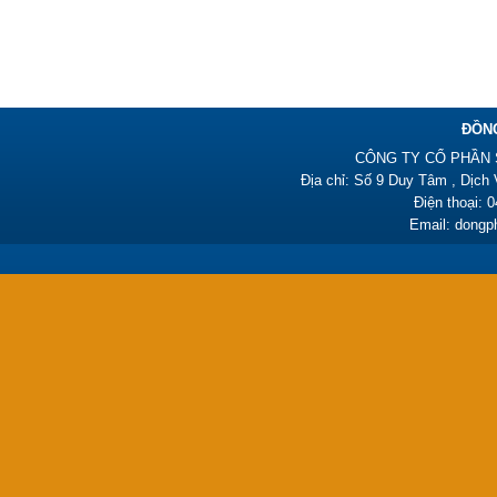
ĐỒN
Đồng phục công nhân –
CÔNG TY CỔ PHẦN 
PL06
Địa chỉ: Số 9 Duy Tâm , Dịch
385,000₫
Điện thoại: 
Email: dong
Đồng phục y tá HY01
450,000₫