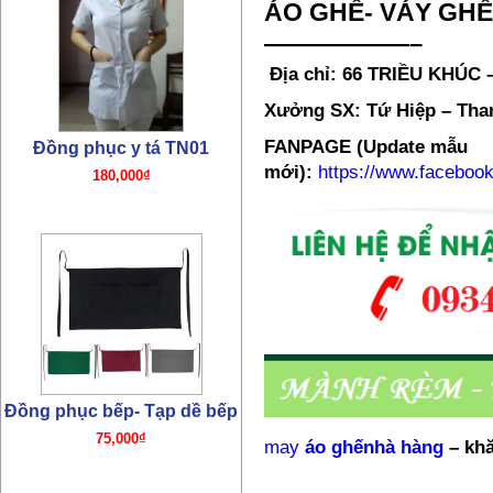
ÁO GHẾ- VÁY GHẾ
180,000₫
——————–
Địa chỉ: 66 TRIỀU KHÚC
Xưởng SX: Tứ Hiệp – Than
FANPAGE (Update mẫu
mới):
https://www.facebo
Đồng phục bếp- Tạp dề bếp
75,000₫
may
áo ghếnhà hàng
–
khă