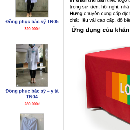
trong sự kiện, hội nghị, n
Hưng
chuyên cung cấp dịc
chất liệu vải cao cấp, độ b
Ứng dụng của khăn t
Đồng phục bác sỹ – y tá
TN04
280,000₫
Đồng phục quần y tá bác sỹ
TN03
180,000₫