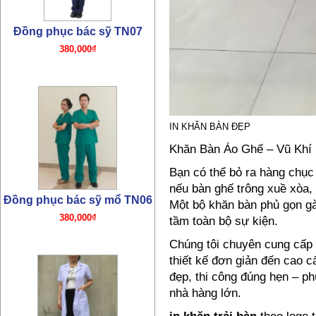
Đồng phục bác sỹ mổ TN06
380,000₫
IN KHĂN BÀN ĐẸP
Khăn Bàn Áo Ghế – Vũ Khí B
Bạn có thể bỏ ra hàng chục 
nếu bàn ghế trông xuề xòa,
Một bộ khăn bàn phủ gọn g
tầm toàn bộ sự kiện.
Chúng tôi chuyên cung cấp 
thiết kế đơn giản đến cao c
Đồng phục bác sỹ TN05
đẹp, thi công đúng hẹn – p
320,000₫
nhà hàng lớn.
in khăn trải bàn
theo logo 