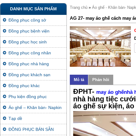
Trang chủ
»
Áo ghế - Khăn bàn- Napk
DANH MỤC SẢN PHẨM
AG 27- may áo ghế cách may á
Đồng phục công sở
Đồng phục bệnh viện
Đồng phục học sinh
Đồng phục công nhân
Đồng phục nhà hàng
Đồng phục khách sạn
Mô tả
Phản hồi
Đồng phục khác
ĐPHT-
may
áo ghếnhà 
Phụ kiện đồng phục
nhà hàng tiệc cướ
áo ghế sự kiện, áo
Áo ghế – Khăn bàn- Napkin
Tạp dề
ĐỒNG PHỤC BÁN SẴN