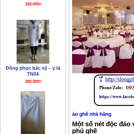
Đồng phục quần y tá bác sỹ
TN03
180,000₫
Đồng phục bác sỹ TN02
210,000₫
áo ghế nhà hàng
Một số nét độc đáo
phủ ghế