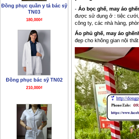
-
Áo bọc ghế, may
áo ghế
được sử dụng ở : tiệc cươ
công ty, các nhà hàng, pho
Đồng phục y tá TN01
Áo phủ ghế, may
áo ghến
đẹp cho không gian nội thất
180,000₫
Đồng phục bếp- Tạp dề bếp
75,000₫