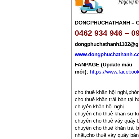
PL09
385,000₫
DONGPHUCHATHANH – 
0462 934 946 – 0
dongphuchathanh1102@g
www.dongphuchathanh.c
FANPAGE (Update mẫu
Đồng phục công nhân –
mới):
https://www.facebo
PL08
385,000₫
cho thuê khăn hội nghi,phò
cho thuê khăn trải bàn tại h
chuyên khăn hội nghị
chuyên cho thuê khăn sự k
chuyên cho thuê váy quây 
chuyên cho thuê khăn trải b
nhật,cho thuê váy quây bàn