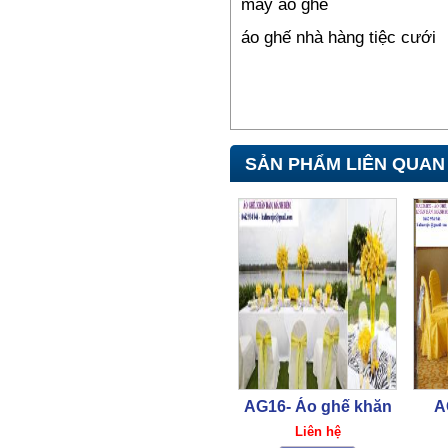
may ao ghe
áo ghế nhà hàng tiệc cưới
Đồng phục y tá HY01
450,000₫
SẢN PHẨM LIÊN QUAN
Đồng phục y tá HY01
450,000₫
AG16- Áo ghế khăn
A
bàn
KH
Liên hệ