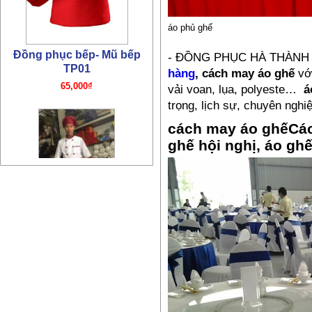
áo phủ ghế
- ĐỒNG PHỤC HÀ THÀN
hàng
, cách may áo ghế
với
vải voan, lụa, polyeste…
á
trọng, lịch sự, chuyên nghi
Đồng phục bếp- Mũ bếp TP4
cách may áo ghếCác 
65,000₫
ghế hội nghị, áo gh
Đồng phục công nhân –
PL11