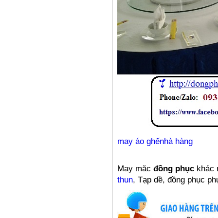
385,000₫
Đồng phục công nhân –
PL10
385,000₫
may áo ghếnhà hàng
May mặc
đồng phục
khác 
thun
, Tạp dề, đồng phục ph
Đồng phục công nhân –