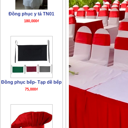
Đồng phục bếp- Mũ bếp
TP01
65,000₫
Đồng phục bếp – Áo bếp
TP01
195,000₫