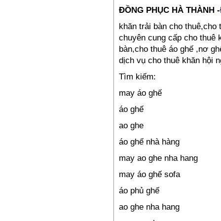
Đồng phục công nhân –
ĐỒNG PHỤC HÀ THÀNH -
PL07
khăn trải bàn cho thuê,cho 
385,000₫
chuyên cung cấp cho thuê k
bàn,cho thuê áo ghế ,nơ gh
dịch vụ cho thuê khăn hội n
Tìm kiếm:
may áo ghế
áo ghế
ao ghe
Đồng phục công nhân –
PL06
áo ghế nhà hàng
385,000₫
may ao ghe nha hang
may áo ghế sofa
áo phủ ghế
ao ghe nha hang