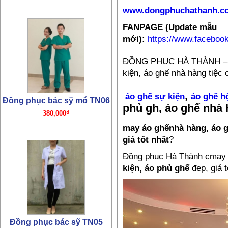
www.dongphuchathanh.c
Đồng phục bác sỹ TN05
FANPAGE (Update mẫu
320,000₫
mới):
https://www.facebo
ĐỒNG PHỤC HÀ THÀNH 
kiện, áo ghế nhà hàng tiệc 
,
áo ghế sự kiện
áo ghế h
phủ gh, áo ghế nhà 
may áo ghếnhà hàng, áo g
giá tốt nhất
?
Đồng phục bác sỹ – y tá
TN04
Đồng phục Hà Thành cmay 
kiện, áo phủ ghế
đẹp, giá t
280,000₫