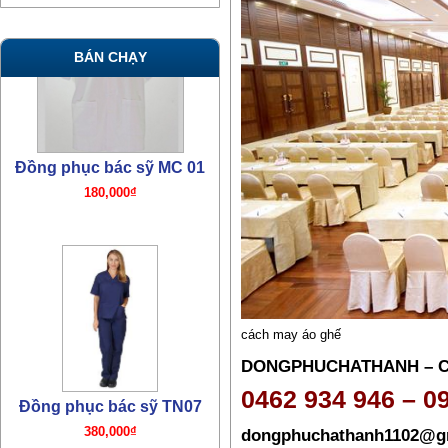
BÁN CHẠY
Đồng phục bác sỹ mổ TN06
380,000₫
cách may áo ghế
DONGPHUCHATHANH – 
0462 934 946 – 0
dongphuchathanh1102@g