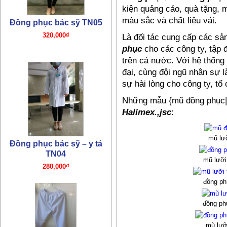
kiện quảng cáo, quà tặng, 
màu sắc và chất liệu vải.
Đồng phục bác sỹ TN05
320,000₫
Là đối tác cung cấp các s
phục
cho các công ty, tập 
trên cả nước. Với hệ thống 
đại, cùng đội ngũ nhân sự l
sự hài lòng cho công ty, tổ
Những mẫu {mũ đồng phục| 
Halimex.,jsc
:
mũ lư
Đồng phục bác sỹ – y tá
TN04
mũ lưỡi
280,000₫
đồng ph
đồng ph
mũ lưỡi