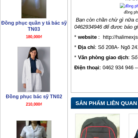
đồng ph
Bạn còn chần chừ gì nữa ch
Đồng phục quần y tá bác sỹ
0462934946 để được báo gi
TN03
*
website
: http://halimexj
180,000₫
*
Địa chỉ
: Số 208A- Ngõ 24
*
Văn phòng giao dịch
: Số
Điện thoại:
0462 934 946 –
Đồng phục bác sỹ TN02
SẢN PHẨM LIÊN QUAN
210,000₫