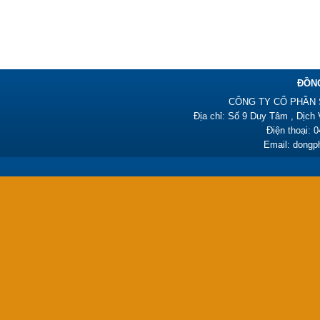
Đồng phục y tá HY01
450,000₫
ĐỒN
CÔNG TY CỔ PHẦN 
Địa chỉ: Số 9 Duy Tâm , Dịch
Điện thoại: 
Email: dong
Đồng phục y tá HY01
450,000₫