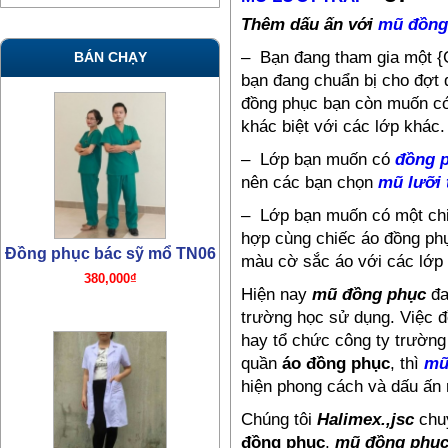
Thêm dấu ấn với
mũ đồng
– Bạn đang tham gia một {
BÁN CHẠY
bạn đang chuẩn bị cho đợt 
đồng phục bạn còn muốn có
khác biệt với các lớp khác.
– Lớp bạn muốn có
đồng 
nên các bạn chọn
mũ lưỡi 
– Lớp bạn muốn có một chi
hợp cùng chiếc áo đồng phụ
Đồng phục bác sỹ mổ TN06
màu cờ sắc áo với các lớp
380,000₫
Hiện nay
mũ đồng phục
đa
trường học sử dụng. Việc đ
hay tổ chức công ty trường
quần
áo đồng phục
, thì
mũ
hiện phong cách và dấu ấn 
Chúng tôi
Halimex.,jsc
chuy
đồng phục
,
mũ đồng phụ