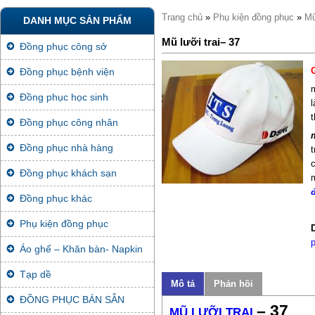
Trang chủ
»
Phụ kiện đồng phục
»
Mũ
DANH MỤC SẢN PHẨM
Mũ lưỡi trai– 37
Đồng phục công sở
Đồng phục bệnh viện
Đồng phục học sinh
Đồng phục công nhân
Đồng phục nhà hàng
c
Đồng phục khách sạn
Đồng phục khác
Phụ kiện đồng phục
Áo ghế – Khăn bàn- Napkin
Tạp dề
Mô tả
Phản hồi
ĐỒNG PHỤC BÁN SẴN
– 37
MŨ LƯỠI TRAI