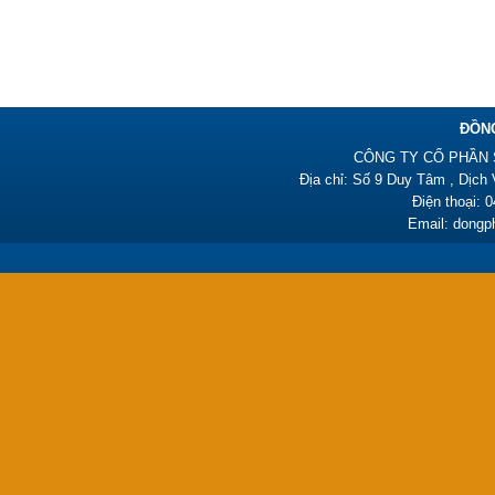
Đồng phục công nhân –
PL06
385,000₫
ĐỒN
CÔNG TY CỔ PHẦN 
Địa chỉ: Số 9 Duy Tâm , Dịch
Điện thoại: 
Email: dong
Đồng phục y tá HY01
450,000₫