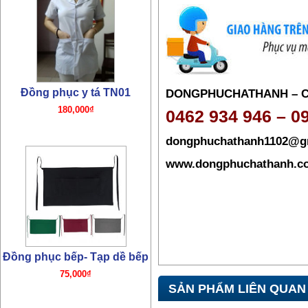
Đồng phục bếp- Tạp dề bếp
DONGPHUCHATHANH – 
75,000₫
0462 934 946 – 0
dongphuchathanh1102@g
www.dongphuchathanh.c
Đồng phục bếp- Mũ bếp
TP01
SẢN PHẨM LIÊN QUAN
65,000₫