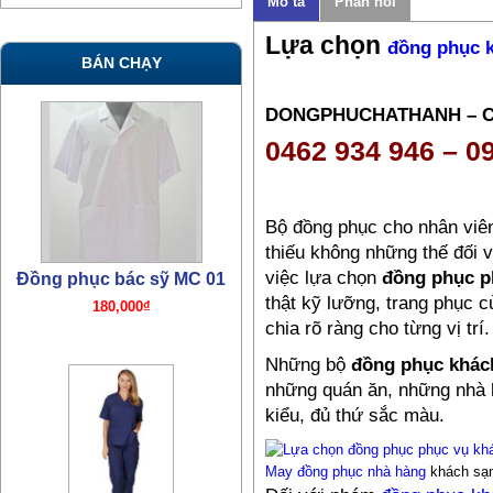
Mô tả
Phản hồi
Lựa chọn
đồng phục 
BÁN CHẠY
DONGPHUCHATHANH – 
0462 934 946 – 0
Bộ đồng phục cho nhân viên
thiếu không những thế đối 
việc lựa chọn
đồng phục p
Đồng phục bác sỹ TN07
thật kỹ lưỡng, trang phục 
380,000₫
chia rõ ràng cho từng vị trí.
Những bộ
đồng phục khác
những quán ăn, những nhà 
kiểu, đủ thứ sắc màu.
May đồng phục nhà hàng
khách sạ