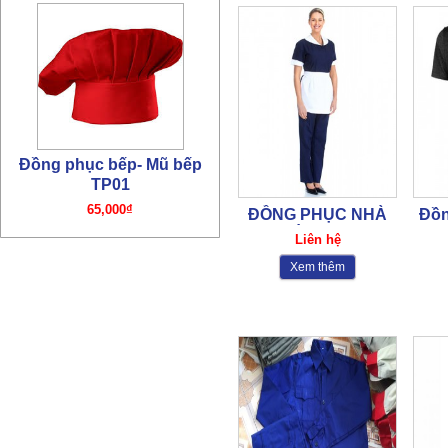
Đồng phục bếp – Áo bếp
TP01
195,000₫
ĐỒNG PHỤC NHÀ
Đồn
HÀNG-04
Liên hệ
Xem thêm
Đồng phục bếp- Mũ bếp TP4
65,000₫