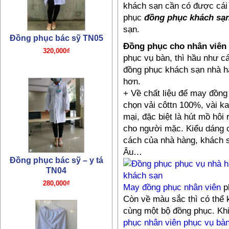
khách sạn cần có được cái 
phục
đồng phục khách sạ
sạn.
Đồng phục bác sỹ – y tá
Đồng phục cho nhân viên
TN04
phục vụ bàn, thì hầu như c
280,000₫
đồng phục khách sạn nhà h
hơn.
+ Về chất liệu để may đồng
chọn vải côttn 100%, vài 
mại, đặc biệt là hút mồ hôi 
cho người mặc. Kiểu dáng 
cách của nhà hàng, khách s
Âu…
Đồng phục quần y tá bác sỹ
TN03
180,000₫
May đồng phục nhân viên
p
Còn về màu sắc thì có thể 
cùng một bộ đồng phục. Kh
phục nhân viên phục vụ bà