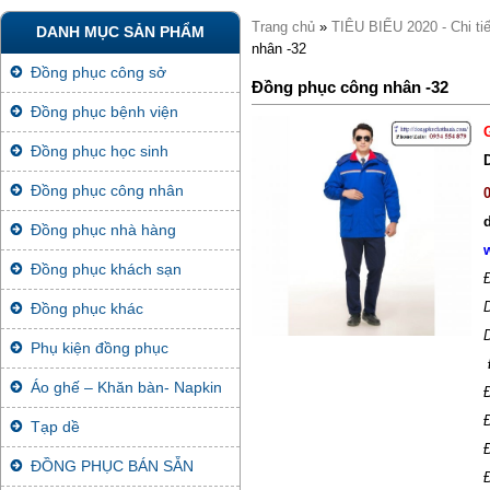
Trang chủ
»
TIÊU BIỂU 2020 - Chi 
DANH MỤC SẢN PHẨM
nhân -32
Đồng phục công sở
Đồng phục công nhân -32
Đồng phục bệnh viện
Đồng phục học sinh
Đồng phục công nhân
Đồng phục nhà hàng
Đồng phục khách sạn
Đồng phục khác
Phụ kiện đồng phục
Áo ghế – Khăn bàn- Napkin
Tạp dề
ĐỒNG PHỤC BÁN SẴN