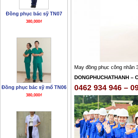
Đồng phục bác sỹ mổ TN06
380,000₫
May đồng phục công nhân 
DONGPHUCHATHANH – 
0462 934 946 – 0
Đồng phục bác sỹ TN05
320,000₫