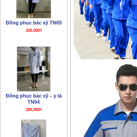
Đồng phục bác sỹ – y tá
TN04
280,000₫
Đồng phục quần y tá bác sỹ
TN03
180,000₫