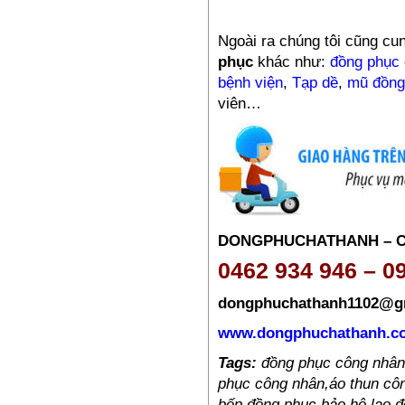
Đồng phục công nhân –
Ngoài ra chúng tôi cũng cu
PL08
phục
khác như:
đồng phục 
385,000₫
bệnh viện
,
Tạp dề
,
mũ đồng
viên…
DONGPHUCHATHANH – 
Đồng phục công nhân –
0462 934 946 – 0
PL07
385,000₫
dongphuchathanh1102@g
www.dongphuchathanh.c
Tags:
đồng phục công nhân
phục công nhân,áo thun cô
bếp,đồng phục bảo hộ lao 