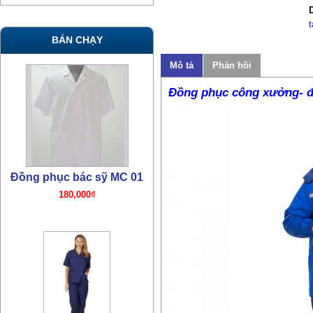
Đồng phục bác sỹ MC 01
BÁN CHẠY
180,000₫
Mô tả
Phản hồi
Đồng phục
công xưởng- 
Đồng phục bác sỹ TN07
380,000₫