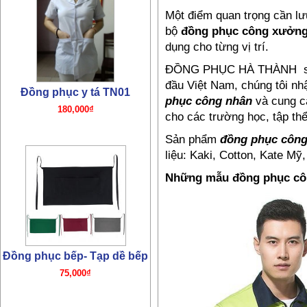
Một điểm quan trọng cần lư
bộ
đồng phục
công xưởn
dụng cho từng vị trí.
ĐỒNG PHỤC HÀ THÀNH s
đầu Việt Nam, chúng tôi n
phục công nhân
và cung cấ
Đồng phục bếp- Tạp dề bếp
cho các trường học, tập th
75,000₫
Sản phẩm
đồng phục côn
liệu: Kaki, Cotton, Kate Mỹ
Những mẫu đồng phục côn
Đồng phục bếp- Mũ bếp
TP01
65,000₫