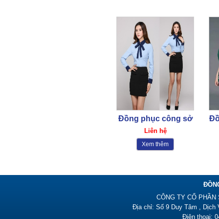
Đồng phục bác sỹ MC 01
180,000₫
Đồng phục công sở
Đồ
nữ đẹp 03
thẩ
Liên hệ
Xem thêm
ĐỒN
CÔNG TY CỔ PHẦN 
Địa chỉ: Số 9 Duy Tâm , Dịch
Điện thoại: 