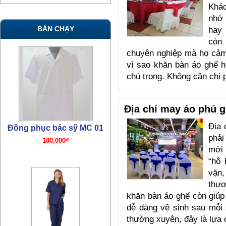
Khá
nhớ
BÁN CHẠY
hay 
còn
chuyên nghiệp mà họ cảm
vì sao khăn bàn áo ghế h
chú trọng. Không cần chi 
Đồng phục bác sỹ TN07
380,000₫
Địa chỉ may áo phủ g
Địa 
phải
mới 
“hô 
vặn,
thươ
khăn bàn áo ghế còn giúp
dễ dàng vệ sinh sau mỗi 
Đồng phục bác sỹ mổ TN06
thường xuyên, đây là lựa
380,000₫