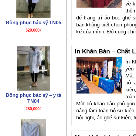
Đồng phục bác sỹ – y tá
về k
TN04
thêm
280,000₫
để trang trí áo bọc ghế 
bạn không biết chọn phong
kế của mình. Đó cũng ch
In Khăn Bàn – Chất 
In K
yêu
Đồng phục quần y tá bác sỹ
Mật 
TN03
bỏ r
180,000₫
kiện
toàn
Một bộ khăn bàn phủ gọn
nâng tầm toàn bộ sự kiện
hội nghị, áo ghế sự kiện, 