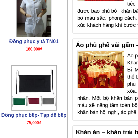
tiệc
được bao phủ bởi khăn b
bộ màu sắc, phong cách.
Đồng phục bếp- Tạp dề bếp
xúc khách hàng khi bướ
75,000₫
Áo phủ ghế vải gấm 
Áo p
Khăn
Bí M
thể 
phụ 
xòa,
Đồng phục bếp- Mũ bếp
nhấn. Một bộ khăn bàn p
TP01
màu sẽ nâng tầm toàn bộ
65,000₫
khăn bàn hội nghị, áo ghế
Khăn ăn – khăn trải 