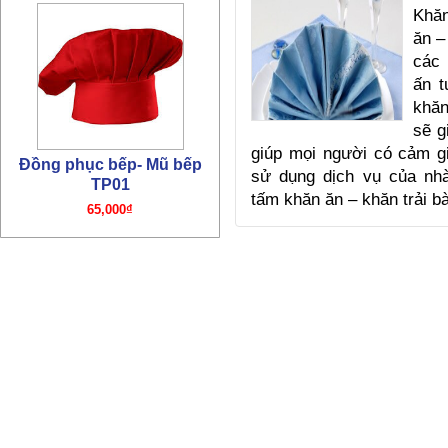
Khăn
ăn –
các 
ấn t
Đồng phục bếp – Áo bếp
khăn
TP01
sẽ g
195,000₫
giúp mọi người có cảm g
sử dụng dịch vụ của nh
tấm khăn ăn – khăn trải 
Đồng phục bếp- Mũ bếp TP4
65,000₫