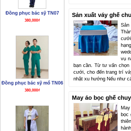
Sản xuất váy ghế ch
Sản
Thà
cưới
hạng
wedd
vụ n
Đồng phục bác sỹ TN05
bạn cần. Từ tư vấn chọn
320,000₫
cưới, cho đến trang trí v
nhật xu hướng Nếu như 
May áo bọc ghế chuy
May
bọc 
thiê
hành