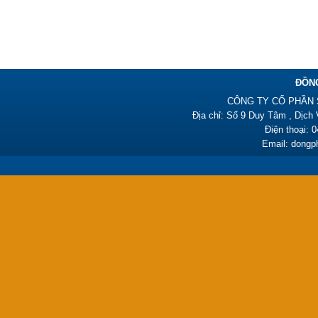
385,000₫
ĐỒN
CÔNG TY CỔ PHẦN 
Địa chỉ: Số 9 Duy Tâm , Dịch
Điện thoại: 
Email: dong
Đồng phục y tá HY01
450,000₫