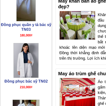
May khăn bàn áo ghế
đẹp?
Đồng phục bác sỹ TN02
210,000₫
Khă
đâu
dụng
chươ
thể 
bắt
khoác lên diện mạo mới
Đồng thời khẳng định đẳ
trên thị trường. Lợi ích 
Đồng phục y tá TN01
180,000₫
May áo trùm ghế chu
Áo t
gấm 
kiệ
Thàn
ghế 