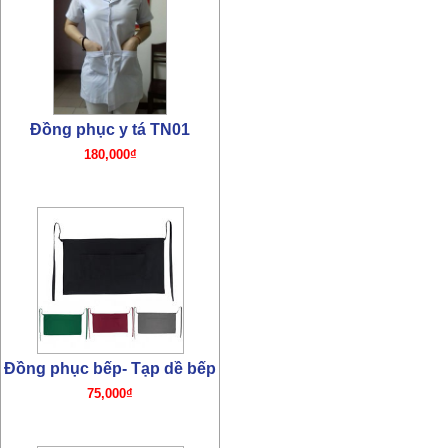
Đồng phục bếp- Tạp dề bếp
75,000₫
Đồng phục bếp- Mũ bếp
TP01
65,000₫