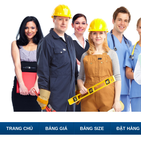
TRANG CHỦ
BẢNG GIÁ
BẢNG SIZE
ĐẶT HÀNG