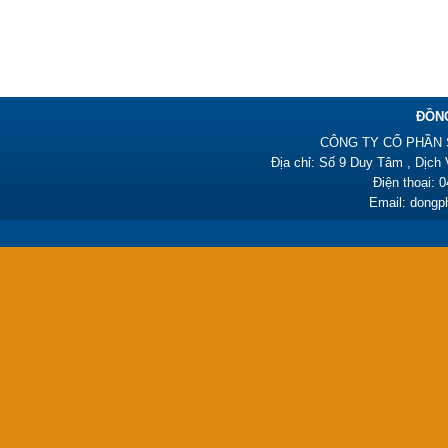
385,000₫
ĐỒN
CÔNG TY CỔ PHẦN 
Địa chỉ: Số 9 Duy Tâm , Dịch
Điện thoại: 
Email: dong
Đồng phục y tá HY01
450,000₫