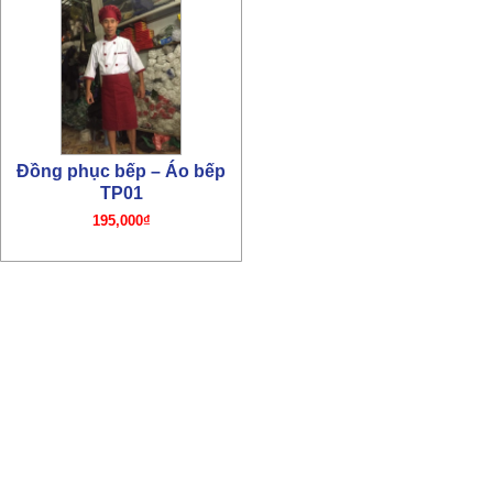
Đồng phục bếp- Mũ bếp TP4
65,000₫
Đồng phục công nhân –
PL11