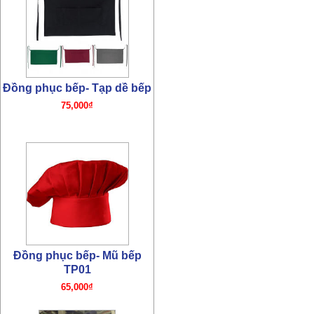
Đồng phục bếp- Mũ bếp
TP01
65,000₫
Đồng phục bếp – Áo bếp
TP01
195,000₫