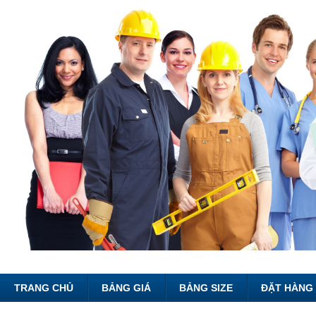
TRANG CHỦ
BẢNG GIÁ
BẢNG SIZE
ĐẶT HÀNG