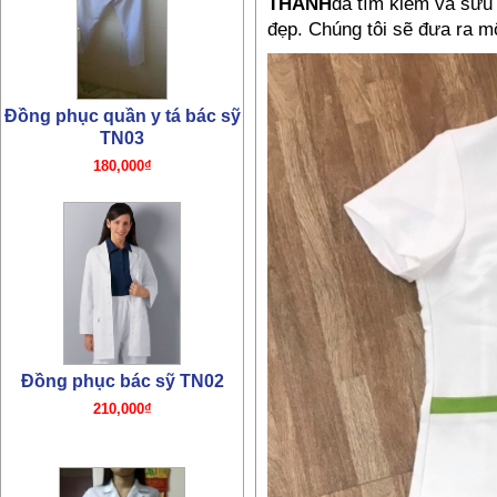
THÀNH
đã tìm kiếm và sưu
đẹp. Chúng tôi sẽ đưa ra 
Đồng phục y tá TN01
180,000₫
Đồng phục bếp- Tạp dề bếp
75,000₫