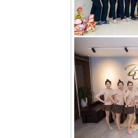
Đồng phục công nhân –
PL07
385,000₫
Đồng phục công nhân –
PL06
385,000₫