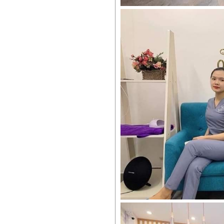
Đồng phục y tá HY01
450,000₫
Đồng phục y tá HY01
450,000₫