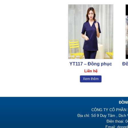
YT117 – Đồng phục
Đồ
y tá – Điều dưỡng –
thẩ
Liên hệ
Bác sỹ – Spa
Xem thêm
ĐỒN
CÔNG TY CỔ PHẦN 
Địa chỉ: Số 9 Duy Tâm , Dịch
Điện thoại: 
Email: dong