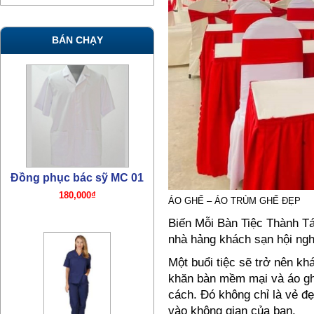
BÁN CHẠY
Đồng phục bác sỹ TN07
380,000₫
ÁO GHẾ – ÁO TRÙM GHẾ ĐẸP
Biến Mỗi Bàn Tiệc Thành T
nhà hảng khách sạn hội ngh
Một buổi tiệc sẽ trở nên kh
khăn bàn mềm mại và áo gh
Đồng phục bác sỹ mổ TN06
cách. Đó không chỉ là vẻ đ
380,000₫
vào không gian của bạn.