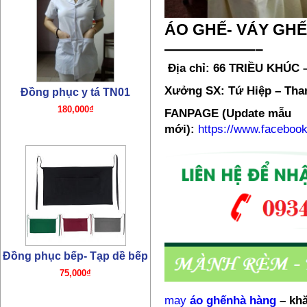
ÁO GHẾ- VÁY GHẾ
Đồng phục bếp- Tạp dề bếp
——————–
75,000₫
Địa chỉ: 66 TRIỀU KHÚC
Xưởng SX: Tứ Hiệp – Than
FANPAGE (Update mẫu
mới):
https://www.facebo
Đồng phục bếp- Mũ bếp
TP01
65,000₫
may
áo ghếnhà hàng
–
khă