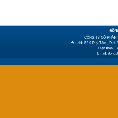
385,000₫
ĐỒN
CÔNG TY CỔ PHẦN 
Địa chỉ: Số 9 Duy Tâm , Dịch
Điện thoại: 
Đồng phục y tá HY01
Email: dong
450,000₫
Đồng phục y tá HY01