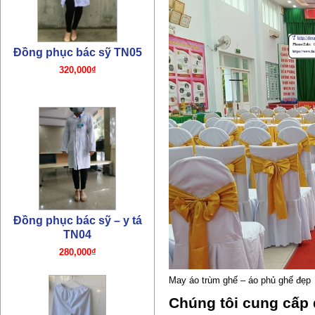
TN04
280,000₫
Đồng phục quần y tá bác sỹ
TN03
180,000₫
May áo trùm ghế – áo phủ ghế đẹp
Chúng tôi cung cấp 