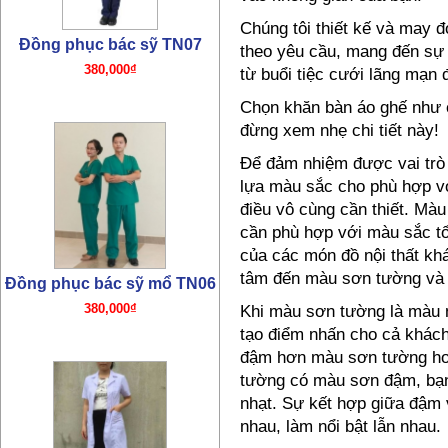
Chúng tôi thiết kế và may 
theo yêu cầu, mang đến sự 
từ buổi tiệc cưới lãng mạn đ
Chọn khăn bàn áo ghế như c
đừng xem nhẹ chi tiết này!
Để đảm nhiệm được vai trò
lựa màu sắc cho phù hợp vớ
Đồng phục bác sỹ TN05
điều vô cùng cần thiết. Mà
320,000₫
cần phù hợp với màu sắc tổ
của các món đồ nội thất kh
tâm đến màu sơn tường và 
Khi màu sơn tường là màu 
tạo điểm nhấn cho cả khác
đậm hơn màu sơn tường hoặ
tường có màu sơn đậm, bạn
nhạt. Sự kết hợp giữa đậm 
nhau, làm nổi bật lẫn nhau.
Đồng phục bác sỹ – y tá