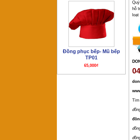
Quý
Đồng phục bếp – Áo bếp
hỗ 
TP01
loạt
195,000₫
DO
04
Đồng phục bếp- Mũ bếp TP4
don
65,000₫
www
Tìm
đồn
đồn
đồn
đồn