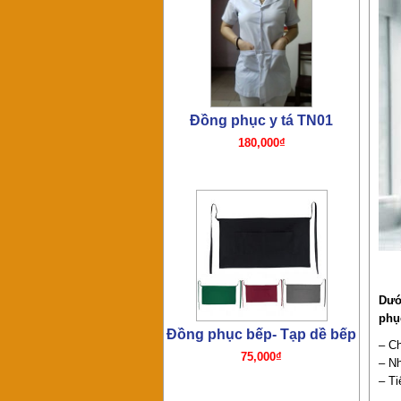
75,000₫
Đồng phục bếp- Mũ bếp
TP01
65,000₫
Dướ
phụ
– Ch
– Nh
– Ti