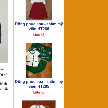
Đồng phục spa – thẩm mỹ
viện HT275
Liên hệ
dây
ăng và
khách
p, hấp
Đồng phục spa – thẩm mỹ