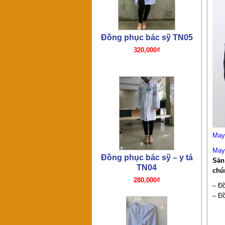
Đồng phục quần y tá bác sỹ
TN03
180,000₫
May
May
Sản
chú
– Đ
– Đ
Đồng phục bác sỹ TN02
210,000₫