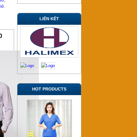
 sở
,
nữ
.
LIÊN KẾT
0
HOT PRODUCTS
YT123 – Đồng phục y tá –
Điều dưỡng – Bác sỹ – Spa
Liên hệ