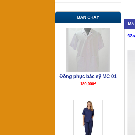
BÁN CHẠY
Mô 
Đồng phục bác sỹ TN07
Đồn
380,000₫
Đồng phục bác sỹ mổ TN06
380,000₫