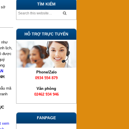
TÌM KIẾM
 sở
HỖ TRỢ TRỰC TUYẾN
g như
nh lịch,
có được
quý
ồng
ĂN
Phone/Zalo
NH
.
0934 554 879
 mẫu mã
Văn phòng
tranh
02462 934 946
ỤC
FANPAGE
ết xem