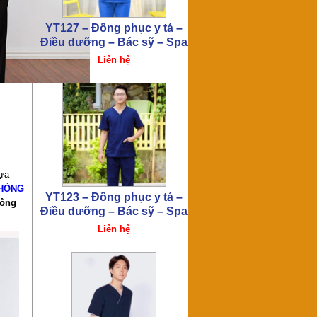
YT122 – Đồng phục y tá –
Điều dưỡng – Bác sỹ – Spa
Liên hệ
lựa
HÒNG
công
YT120 – Đồng phục y tá –
Điều dưỡng – Bác sỹ – Spa
Liên hệ