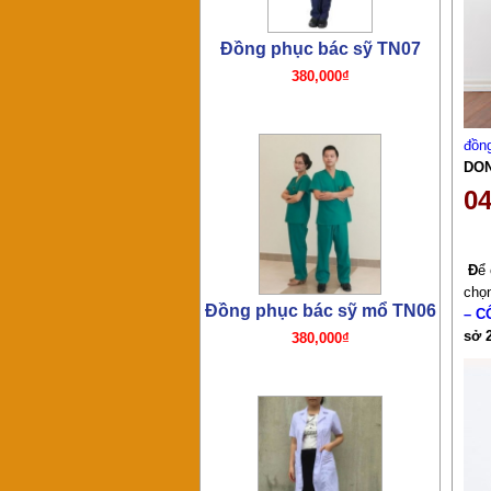
Đồng phục bác sỹ TN05
đồn
DO
320,000₫
04
Đ
ể
chọn
– C
sở 
Đồng phục bác sỹ – y tá
TN04
280,000₫