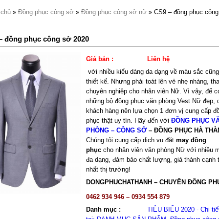
 chủ
»
Đồng phục công sở
»
Đồng phục công sở nữ
» CS9 – đồng phục công
– đồng phục công sở 2020
Giá bán :
Liên hệ
với nhiều kiểu dáng da dạng về màu sắc cũn
thiết kế. Nhưng phải toát lên vẻ nhẹ nhàng, tha
chuyên nghiệp cho nhân viên Nữ. Vì vậy, để 
những bộ đồng phục văn phòng Vest Nữ
đẹp, 
khách hàng nên lựa chọn 1 đơn vị cung cấp đ
phục thật uy tín. Hãy đến với
ĐỒNG PHỤC V
PHÒNG – CÔNG SỞ
– ĐỒNG PHỤC HÀ THÀ
Chúng tôi cung cấp dịch vụ đặt
may đồng
phục
cho nhân viên văn phòng Nữ với nhiều
đa dạng, đảm bảo chất lượng, giá thành cạnh 
nhất thị trường!
DONGPHUCHATHANH – CHUYÊN ĐỒNG PH
0462 934 946 – 0934 554 879
Danh mục :
TIÊU BIỂU 2020 - Chi ti