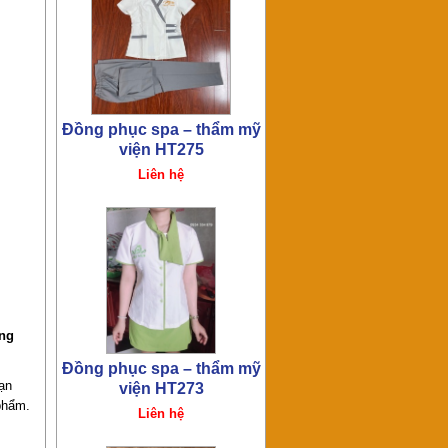
viện HT273
Liên hệ
Đồng phục spa – thẩm mỹ
viện HT272
Liên hệ
ồng
ạn
phẩm.