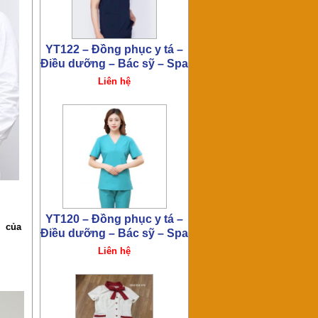
Đồng phục spa – thẩm mỹ
viện HT286
Liên hệ
0 của
Đồng phục spa – thẩm mỹ
viện HT285
Liên hệ