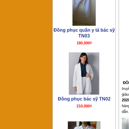
Đồng phục y tá TN01
180,000₫
ĐỒN
truy
già
202
hàn
dẫn.
Đồng phục bếp- Tạp dề bếp