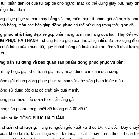
 túi, phần tiện lợi của túi tạp dề cho người mặc có thể đựng giấy bút, máy tí
để ghi hóa đơn….
ng phục phục vụ bàn may bằng vải lon, mềm mịn, ít nhăn, giá cả hợp lý phù
 nhà hàng, Màu sắc bền giúp
đồng phục
có thể sử dụng trong thời gian dài.
g phục nhà hàng đẹp
sẽ góp phần nâng tầm nhà hàng của bạn. Hãy đến vớ
NG PHỤC HÀ THÀNH
, chúng tôi sẽ giúp bạn thực hiện điều đó. Sử dụng đồ
 nhà hàng của chúng tôi, quý khách hàng sẽ hoàn toàn an tâm về chất lượn
 vụ.
ng dẫn sử dụng và bảo quản sản phẩm đồng phục phục vụ bàn:
ặt tay hoặc giặt khô, tránh giặt máy hoặc dùng bàn chải quá cứng.
hông giặt chung đồng phục phục vụ bàn với các sản phẩm khác màu.
ông sử dụng bột giặt có chất tẩy quá mạnh.
ông phơi trực tiếp dưới thời tiết nắng gắt
 nhẹ sản phẩm trong nhiệt độ không quá 80 độ C
 sản xuất: ĐỒNG PHỤC HÀ THÀNH
u chuẩn chất lượng:
Hàng rõ nguồn gốc xuất xứ theo ĐK KD số… Dây chuy
xuất khép kín từ khâu nhập vải – kỹ thuật – cắt – may – in – thêu – hoàn thi