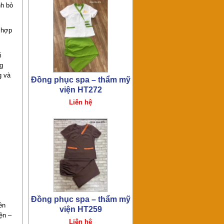
nh bỏ
 hợp
Đồng phục spa – thẩm mỹ
viện HT259
i
Liên hệ
ng
g và
Đồng phục spa – thẩm mỹ
viện HT255
Liên hệ
ền
ện –