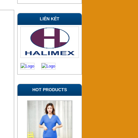
LIÊN KẾT
HOT PRODUCTS
YT123 – Đồng phục y tá –
Điều dưỡng – Bác sỹ – Spa