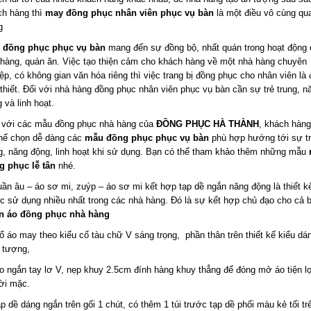
ch hàng thì
may đồng phục nhân viên phục vụ bàn
là một điều vô cùng qu
g
 đồng phục phục vụ bàn
mang đến sự đồng bộ, nhất quán trong hoạt động
hàng, quán ăn. Việc tạo thiện cảm cho khách hàng về một nhà hàng chuyên
ệp, có không gian văn hóa riêng thì việc trang bị đồng phục cho nhân viên là 
thiết. Đối với nhà hàng đồng phục nhân viên phục vụ bàn cần sự trẻ trung, n
 và linh hoạt.
 với các mẫu đồng phục nhà hàng của
ĐỒNG PHỤC HÀ THÀNH
, khách hàng
thể chọn dễ dàng các
mẫu đồng phục phục vụ bàn
phù hợp hướng tới sự t
g, năng động, linh hoạt khi sử dụng. Bạn có thể tham khảo thêm những mẫu
g phục lễ tân
nhé.
ần âu – áo sơ mi, zuýp – áo sơ mi kết hợp tạp dề ngắn năng động là thiết k
 sử dụng nhiều nhất trong các nhà hàng. Đó là sự kết hợp chủ đạo cho cả 
n áo đồng phục nhà hàng
 áo may theo kiểu cổ tàu chữ V sáng trọng, phần thân trên thiết kế kiểu dá
n tượng,
 ngắn tay lơ V, nẹp khuy 2.5cm đính hàng khuy thẳng để đóng mở áo tiện l
ời mặc.
p dề dáng ngắn trên gối 1 chút, có thêm 1 túi trước tạp dề phối màu kẻ tối tr