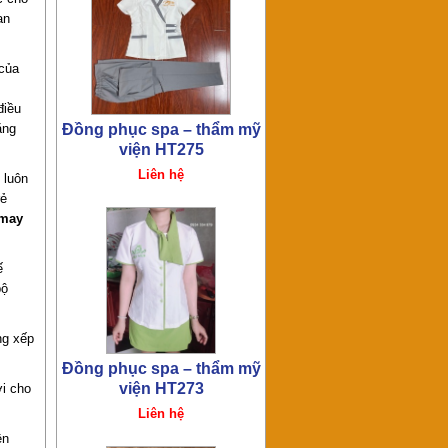
an
Đồng phục spa – thẩm mỹ
 của
viện HT273
Liên hệ
điều
ăng
 luôn
rẻ
may
ế
bộ
Đồng phục spa – thẩm mỹ
viện HT272
ng xếp
Liên hệ
ợi cho
ên