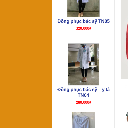
TN04
280,000₫
Đồng phục quần y tá bác sỹ
TN03
180,000₫