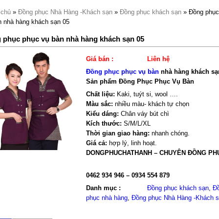
 chủ
»
Đồng phục Nhà Hàng -Khách sạn
»
Đồng phục khách sạn
» Đồng phục
n nhà hàng khách sạn 05
 phục phục vụ bàn nhà hàng khách sạn 05
Giá bán :
Liên hệ
Đồng phục phục vụ bàn
nhà hàng khách sạ
Sản phẩm Đồng Phục Phục Vụ Bàn
Chất liệu:
Kaki, tuýt si, wool ….
Màu sắc:
nhiều màu- khách tự chọn
Kiểu dáng:
Chân váy bút chì
Kích thước:
S/M/L/XL
Thời gian giao hàng:
nhanh chóng.
Giá cả:
hợp lý, linh hoạt.
DONGPHUCHATHANH – CHUYÊN ĐỒNG PH
0462 934 946 – 0934 554 879
Danh mục :
Đồng phục khách sạn
,
Đ
phục nhà hàng
,
Đồng phục Nhà Hàng -Khách 