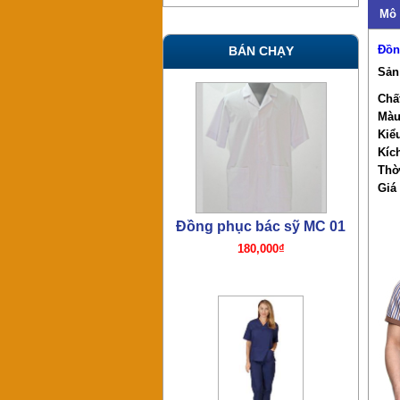
Mô 
Đồn
BÁN CHẠY
Sản
Chất
Màu
Kiể
Kíc
Đồng phục bác sỹ TN07
Thờ
380,000₫
Giá 
Đồng phục bác sỹ mổ TN06
380,000₫