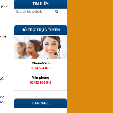
TÌM KIẾM
 phục
HỖ TRỢ TRỰC TUYẾN
n 05
Phone/Zalo
0934 554 879
Văn phòng
ỤC
02462 934 946
ồng
sạn
.
FANPAGE