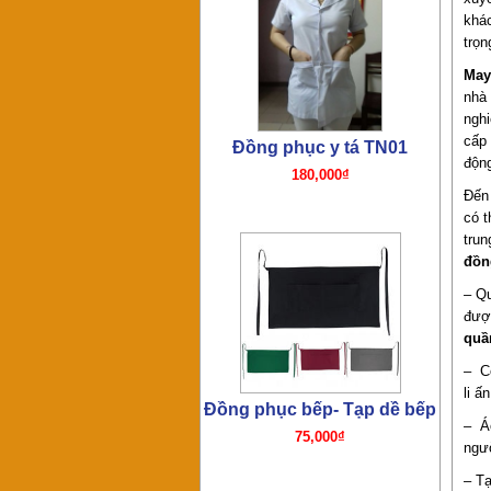
khá
trọn
Đồng phục bếp- Tạp dề bếp
May
75,000₫
nhà 
nghi
cấp 
động
Đến
có 
trun
đồn
– Qu
được
Đồng phục bếp- Mũ bếp
quầ
TP01
65,000₫
– Cổ
li ấ
– Áo
ngư
– Tạ