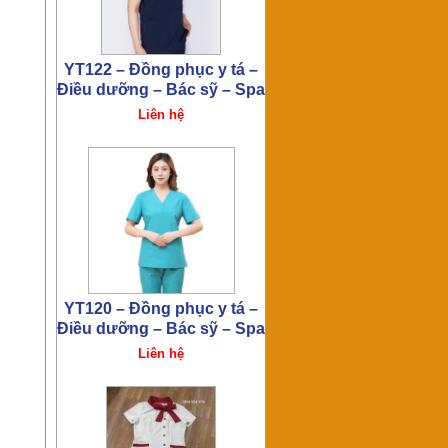
Điều dưỡng – Bác sỹ – Spa
Liên hệ
Đồng phục spa – thẩm mỹ
viện HT286
Liên hệ