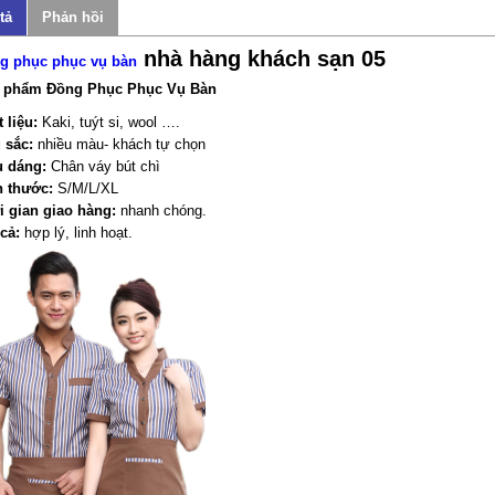
tả
Phản hồi
nhà hàng khách sạn 05
g phục phục vụ bàn
 phẩm Đồng Phục Phục Vụ Bàn
 liệu:
Kaki, tuýt si, wool ….
 sắc:
nhiều màu- khách tự chọn
u dáng:
Chân váy bút chì
h thước:
S/M/L/XL
i gian giao hàng:
nhanh chóng.
cả:
hợp lý, linh hoạt.