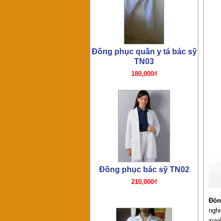
Đồng phục bác sỹ TN02
210,000₫
Đồng phục y tá TN01
180,000₫
Đồn
nghi
xuyê