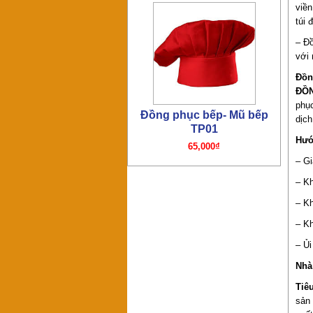
viền
túi 
– Đồ
với
Đồng phục bếp – Áo bếp
TP01
Đồn
195,000₫
ĐỒ
phục
dịch
Hướ
– Gi
– K
– Kh
– Kh
Đồng phục bếp- Mũ bếp TP4
65,000₫
– Ủi
Nhà
Tiê
sản 