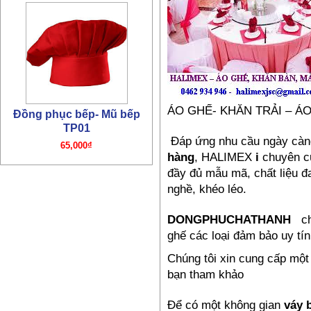
Đồng phục bếp- Mũ bếp
TP01
65,000₫
ÁO GHẾ- KHĂN TRẢI – Á
Đáp ứng nhu cầu ngày càn
hàng
, HALIMEX
i
chuyên c
đầy đủ mẫu mã, chất liệu đ
nghề, khéo léo.
Đồng phục bếp – Áo bếp
DONGPHUCHATHANH
ch
TP01
ghế các loại đảm bảo uy tín
195,000₫
Chúng tôi xin cung cấp mộ
bạn tham khảo
Để có một không gian
váy 