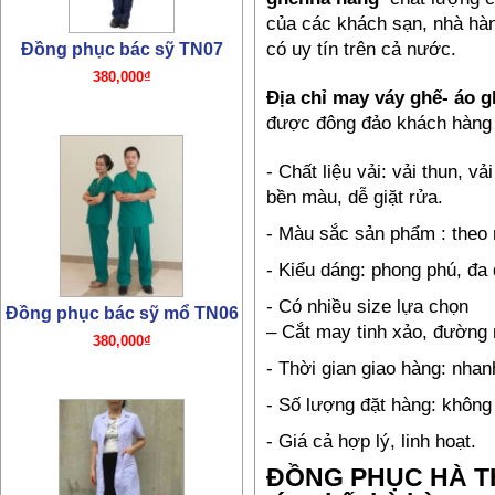
của các khách sạn, nhà hàn
có uy tín trên cả nước.
Địa chỉ may váy ghế-
áo g
được đông đảo khách hàng 
- Chất liệu vải: vải thun, vả
bền màu, dễ giặt rửa.
Đồng phục bác sỹ mổ TN06
- Màu sắc sản phẩm : theo
380,000₫
- Kiểu dáng: phong phú, đa
- Có nhiều size lựa chọn
– Cắt may tinh xảo, đường
- Thời gian giao hàng: nha
- Số lượng đặt hàng: không
- Giá cả hợp lý, linh hoạt.
Đồng phục bác sỹ TN05
ĐỒNG PHỤC HÀ 