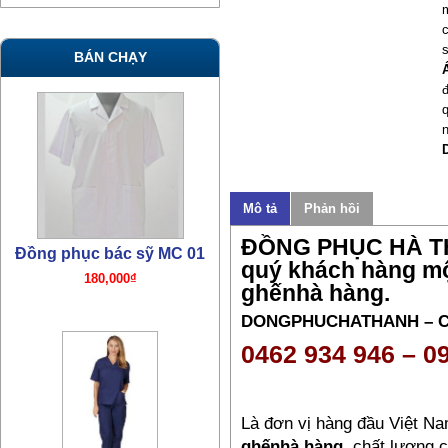
BÁN CHẠY
n
Đồng phục bác sỹ MC 01
180,000₫
Mô tả
Phản hồi
ĐỒNG PHỤC HÀ THÀ
quý khách hàng m
ghếnhà hàng
.
DONGPHUCHATHANH – 
0462 934 946 – 0
Đồng phục bác sỹ TN07
Là đơn vị hàng đầu Việt N
380,000₫
ghếnhà hàng
chất lượng ca