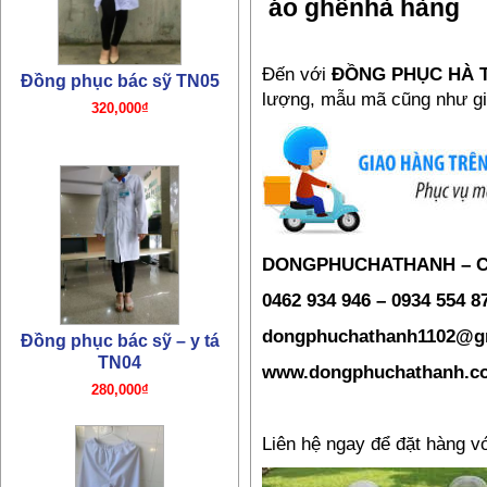
áo ghếnhà hàng
320,000₫
Đến với
ĐỒNG PHỤC HÀ
lượng, mẫu mã cũng như gi
Đồng phục bác sỹ – y tá
TN04
DONGPHUCHATHANH – 
280,000₫
0462 934 946 – 0934 554 
dongphuchathanh1102@g
www.dongphuchathanh.c
Liên hệ ngay để đặt hàng vớ