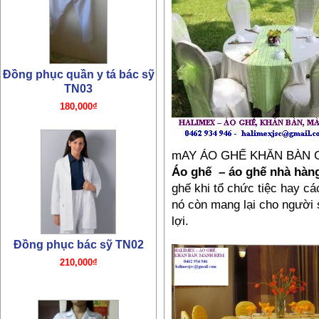
Đồng phục quần y tá bác sỹ
TN03
180,000₫
mAY ÁO GHẾ KHĂN BÀN 
Áo ghế –
áo ghế nhà hàn
Đồng phục bác sỹ TN02
ghế khi tổ chức tiệc hay c
210,000₫
nó còn mang lại cho người 
lợi.