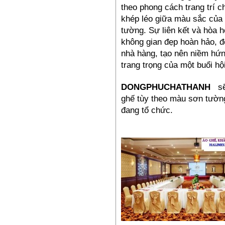
theo phong cách trang trí 
khép léo giữa màu sắc của
tường. Sự liên kết và hòa 
không gian đẹp hoàn hảo, đ
Đồng phục bếp- Mũ bếp TP4
nhà hàng, tạo nên niềm hứn
65,000₫
trang trọng của một buổi hội
DONGPHUCHATHANH
sẽ
ghế tùy theo màu sơn tường
đang tổ chức.
Đồng phục công nhân –
PL11
385,000₫