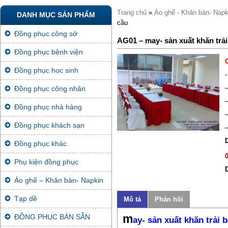
Trang chủ
»
Áo ghế - Khăn bàn- Napk
DANH MỤC SẢN PHẨM
cầu
Đồng phục công sở
AG01 – may- sản xuất khăn trải
Đồng phục bệnh viện
Đồng phục học sinh
-
–
Đồng phục công nhân
–
Đồng phục nhà hàng
Đồng phục khách sạn
Đồng phục khác
Phụ kiện đồng phục
Áo ghế – Khăn bàn- Napkin
Tạp dề
Mô tả
Phản hồi
m
ĐỒNG PHỤC BÁN SẴN
ay- sản xuất khăn trải 