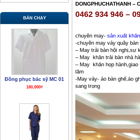
DONGPHUCHATHANH – 
0462 934 946 – 0
BÁN CHẠY
chuyên may-
sản xuất khăn
-chuyên may váy quây bàn
– May trải bàn hội nghị,sự 
– May khăn trải bàn nhà h
– May khăn họp hành,giao b
lãm
-May váy- áo bàn ghế,áo g
Đồng phục bác sỹ MC 01
sang trọng
180,000₫