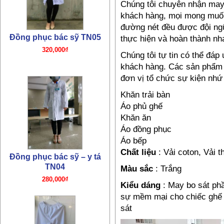
Chúng tôi chuyên nhận ma
khách hàng, mọi mong muốn
đường nét đều được đội ngũ
Đồng phục bác sỹ TN05
thực hiện và hoàn thành nh
320,000₫
Chúng tôi tự tin có thể đá
khách hàng. Các sản phẩm 
đơn vị tổ chức sự kiện nhứ 
Khăn trải bàn
Áo phủ ghế
Khăn ăn
Áo đồng phục
Áo bếp
Chất liệu
: Vải coton, Vải
Đồng phục bác sỹ – y tá
TN04
Màu sắc
: Trắng
280,000₫
Kiểu dáng
: May bo sát phầ
sự mềm mại cho chiếc ghế 
sát