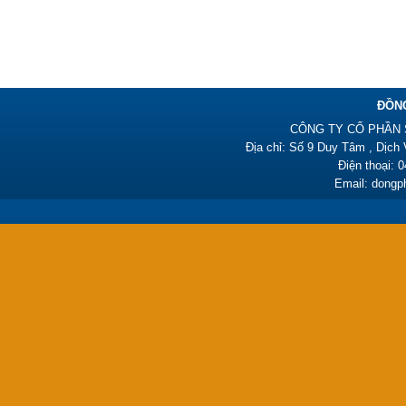
Đồng phục công nhân –
PL07
385,000₫
ĐỒN
CÔNG TY CỔ PHẦN 
Địa chỉ: Số 9 Duy Tâm , Dịch
Điện thoại: 
Email: dong
Đồng phục công nhân –
PL06
385,000₫