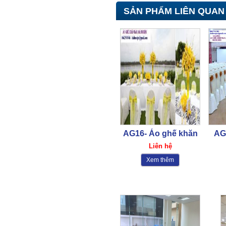
195,000₫
SẢN PHẨM LIÊN QUAN
Đồng phục bếp- Mũ bếp TP4
65,000₫
AG16- Áo ghế khăn
AG
bàn
Liên hệ
Xem thêm
Đồng phục công nhân –