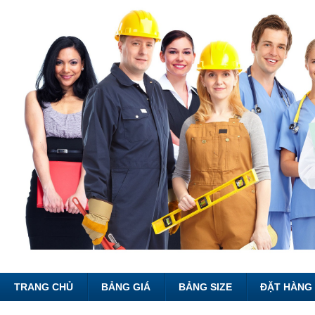
TRANG CHỦ
BẢNG GIÁ
BẢNG SIZE
ĐẶT HÀNG