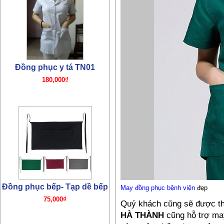
Đồng phục y tá TN01
180,000₫
Đồng phục bếp- Tạp dề bếp
75,000₫
May đồng phục bệnh viện
đẹp
Quý khách cũng sẽ được t
HÀ THÀNH
cũng hỗ trợ ma