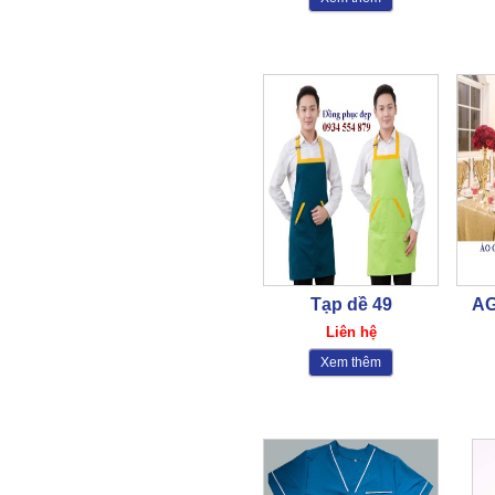
385,000₫
Đồng phục công nhân –
PL08
385,000₫
Tạp dề 49
AG
bàn
Liên hệ
Xem thêm