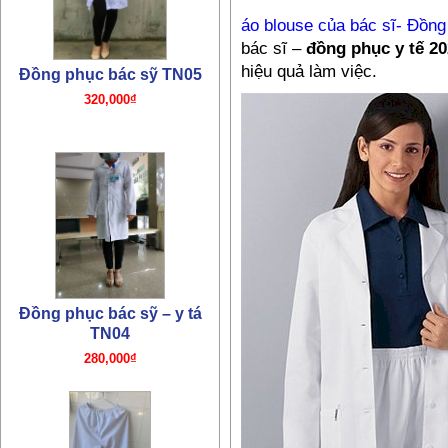
áo blouse của bác sĩ- Đồng
Đồng phục bác sỹ TN05
bác sĩ –
đồng phục y tế 2
320,000₫
hiệu quả làm việc.
Đồng phục bác sỹ – y tá
TN04
280,000₫