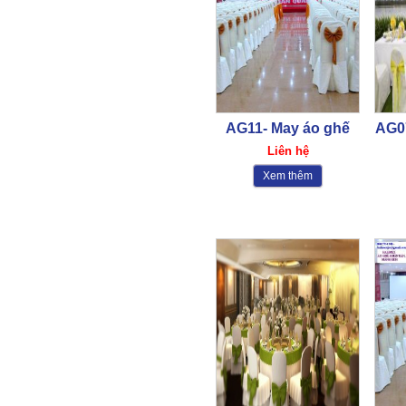
PL11
385,000₫
AG11- May áo ghế
AG0
khăn bàn
bàn,
Liên hệ
Xem thêm
Đồng phục công nhân –
PL10
385,000₫