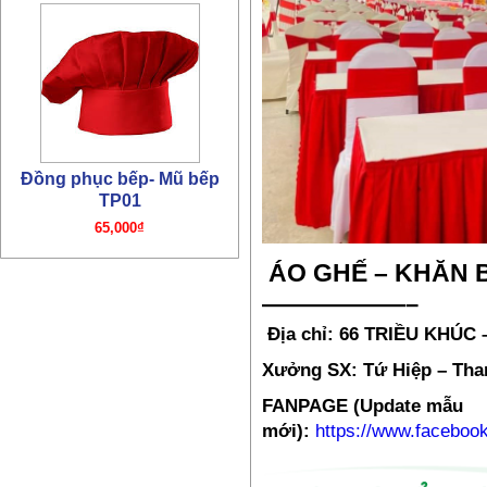
Đồng phục bếp- Mũ bếp
TP01
65,000₫
ÁO GHẾ – KHĂN 
——————–
Địa chỉ: 66 TRIỀU KHÚC
Xưởng SX: Tứ Hiệp – Than
FANPAGE (Update mẫu
mới):
https://www.facebo
Đồng phục bếp – Áo bếp
TP01