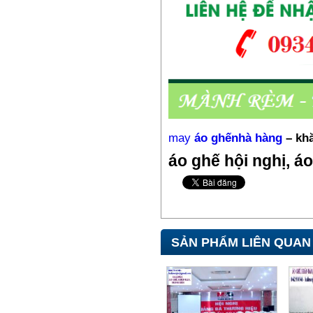
195,000₫
Đồng phục bếp- Mũ bếp TP4
may
áo ghếnhà hàng
–
khă
65,000₫
áo ghế hội nghị, á
SẢN PHẨM LIÊN QUAN
Đồng phục công nhân –