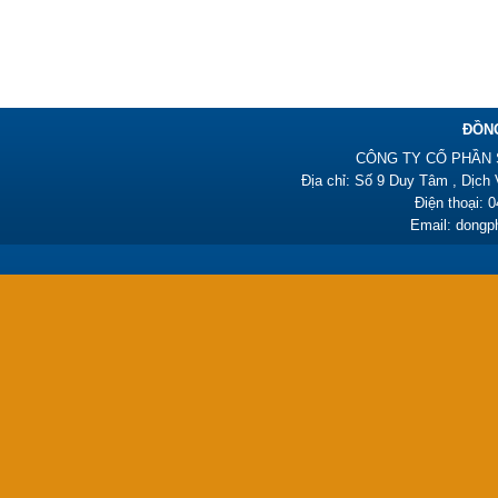
Đồng phục công nhân –
PL07
385,000₫
ĐỒN
CÔNG TY CỔ PHẦN 
Địa chỉ: Số 9 Duy Tâm , Dịch
Điện thoại: 
Email: dong
Đồng phục công nhân –
PL06
385,000₫