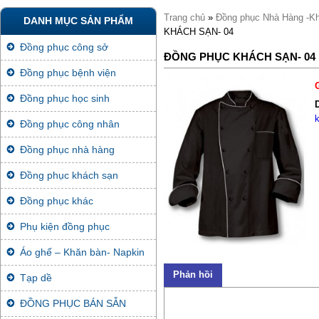
Trang chủ
»
Đồng phục Nhà Hàng -K
DANH MỤC SẢN PHẨM
KHÁCH SẠN- 04
Đồng phục công sở
ĐỒNG PHỤC KHÁCH SẠN- 04
Đồng phục bệnh viện
Đồng phục học sinh
Đồng phục công nhân
Đồng phục nhà hàng
Đồng phục khách sạn
Đồng phục khác
Phụ kiện đồng phục
Áo ghế – Khăn bàn- Napkin
Phản hồi
Tạp dề
ĐỒNG PHỤC BÁN SẴN