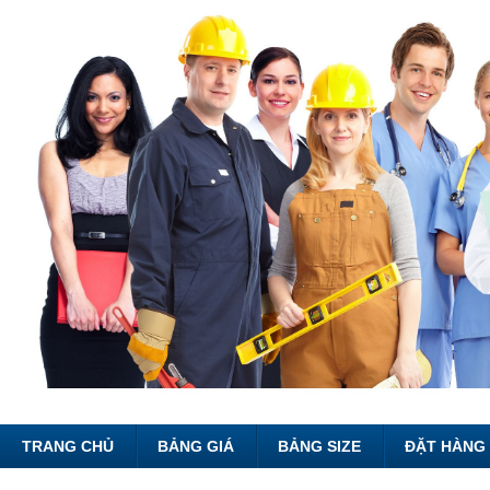
TRANG CHỦ
BẢNG GIÁ
BẢNG SIZE
ĐẶT HÀNG