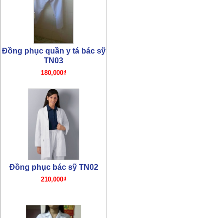
Đồng phục quần y tá bác sỹ
TN03
180,000₫
Đồng phục bác sỹ TN02
210,000₫