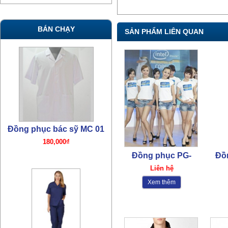
BÁN CHẠY
SẢN PHẨM LIÊN QUAN
Đồng phục bác sỹ MC 01
180,000₫
Đồng phục PG-
Đồ
HT13
Liên hệ
Xem thêm