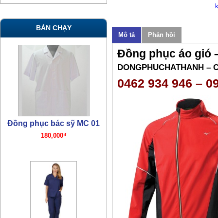
BÁN CHẠY
Mô tả
Phản hồi
Đồng phục áo gió 
Đồng phục bác sỹ MC 01
DONGPHUCHATHANH – 
180,000₫
0462 934 946 – 0
Đồng phục bác sỹ TN07
380,000₫