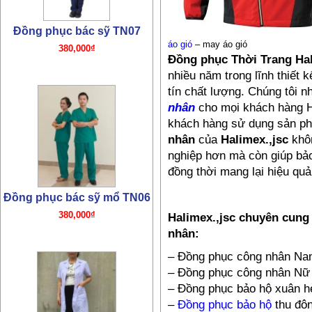
áo gió
– may áo gió
Đồng phục Thời Trang Hal
nhiều năm trong lĩnh thiết 
tín chất lượng. Chúng tôi 
Đồng phục bác sỹ mổ TN06
nhân
cho mọi khách hàng Hà
khách hàng sử dụng sản 
380,000₫
nhân
của
Halimex.,jsc
khôn
nghiệp hơn mà còn giúp bảo
đồng thời mang lại hiệu quả
Halimex.,jsc chuyên cung
nhân:
– Đồng phục công nhân N
Đồng phục bác sỹ TN05
– Đồng phục công nhân Nữ
– Đồng phục bảo hộ xuân h
320,000₫
–
Đồng phục bảo hộ
thu đô