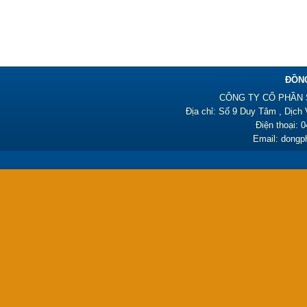
ĐỒN
CÔNG TY CỔ PHẦN 
Đồng phục công nhân –
Địa chỉ: Số 9 Duy Tâm , Dịch
PL06
Điện thoại: 
385,000₫
Email: dong
Đồng phục y tá HY01
450,000₫