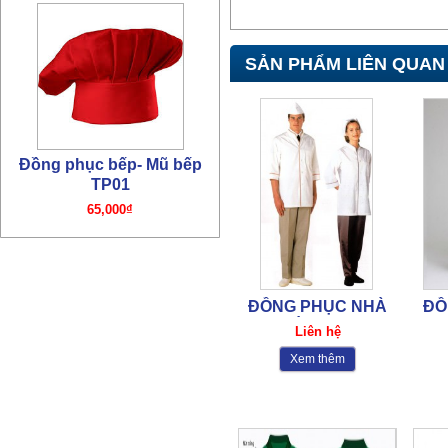
Đồng phục bếp- Mũ bếp
TP01
SẢN PHẨM LIÊN QUAN
65,000₫
Đồng phục bếp – Áo bếp
TP01
ĐỒNG PHỤC NHÀ
ĐỒ
195,000₫
HÀNG-17
Liên hệ
Xem thêm