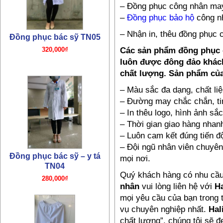
– Đồng phục công nhân ma
–
Đồng phục bảo hộ
công n
– Nhận in, thêu đồng phục 
Các sản phẩm đồng phục 
luôn được đông đảo khách
chất lượng. Sản phẩm của 
– Màu sắc đa dạng, chất li
Đồng phục bác sỹ – y tá
TN04
– Đường may chắc chắn, tin
– In thêu logo, hình ảnh sắc
280,000₫
– Thời gian giao hàng nhanh
– Luôn cam kết đúng tiến độ
– Đội ngũ nhân viên chuyên
mọi nơi.
Quý khách hàng có nhu cầu
nhân
vui lòng liên hệ với
Ha
mọi yêu cầu của bạn trong t
vụ chuyên nghiệp nhất.
Hal
Đồng phục quần y tá bác sỹ
TN03
chất lượng”, chúng tôi sẽ 