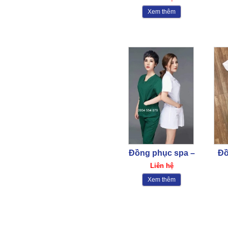
Đồng phục công nhân –
Xem thêm
PL09
385,000₫
Đồng phục công nhân –
PL08
385,000₫
Đồng phục spa –
Đồ
thẩm mỹ viện HT240
thẩ
Liên hệ
Xem thêm