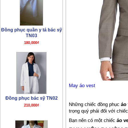
Đồng phục quần y tá bác sỹ
TN03
180,000₫
May áo vest
Đồng phục bác sỹ TN02
Những chiếc đồng phục
áo
210,000₫
trọng quý phái đối với chiếc
Bạn nên có một chiếc
áo v