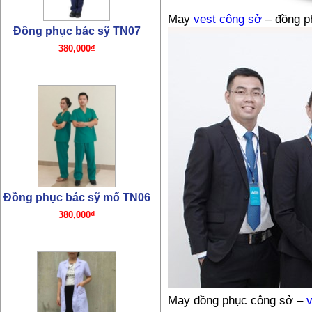
May
vest công sở
– đồng p
Đồng phục bác sỹ TN07
380,000₫
Đồng phục bác sỹ mổ TN06
380,000₫
May đồng phục công sở –