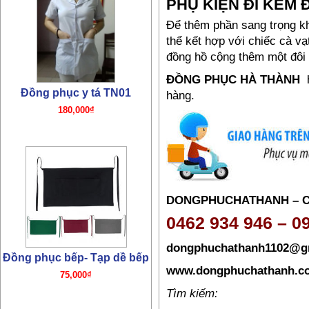
PHỤ KIỆN ĐI KÈM
Để thêm phần sang trọng k
thể kết hợp với chiếc cà vạ
đồng hồ cộng thêm một đôi g
ĐỒNG PHỤC HÀ THÀNH
Đồng phục y tá TN01
hàng.
180,000₫
DONGPHUCHATHANH – 
0462 934 946 – 0
dongphuchathanh1102@g
Đồng phục bếp- Tạp dề bếp
www.dongphuchathanh.c
75,000₫
Tìm kiếm: