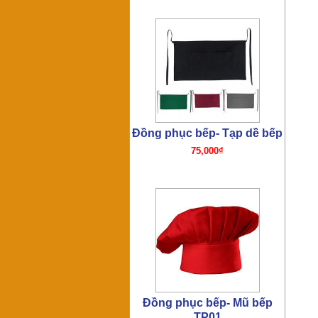
Đồng phục bếp- Mũ bếp
TP01
65,000₫
Đồng phục bếp – Áo bếp
TP01
195,000₫