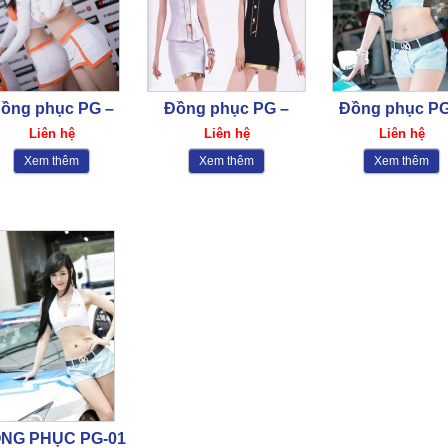
ồng phục PG –
Đồng phục PG –
Đồng phục PG
HT04
HT03
HT02
Liên hệ
Liên hệ
Liên hệ
Xem thêm
Xem thêm
Xem thêm
NG PHỤC PG-01