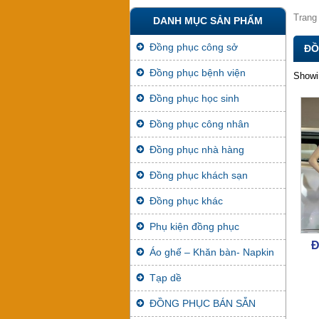
Trang
DANH MỤC SẢN PHẨM
Đồng phục công sở
ĐỒ
Đồng phục bệnh viện
Showi
Đồng phục học sinh
Đồng phục công nhân
Đồng phục nhà hàng
Đồng phục khách sạn
Đồng phục khác
Phụ kiện đồng phục
Đ
Áo ghế – Khăn bàn- Napkin
Tạp dề
ĐỒNG PHỤC BÁN SẴN