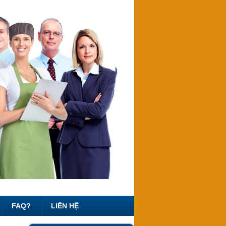
FAQ?
LIÊN HỆ