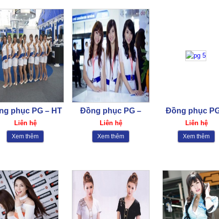
ng phục PG – HT
Đồng phục PG –
Đồng phục PG
07
HT06
HT05
Liên hệ
Liên hệ
Liên hệ
Xem thêm
Xem thêm
Xem thêm