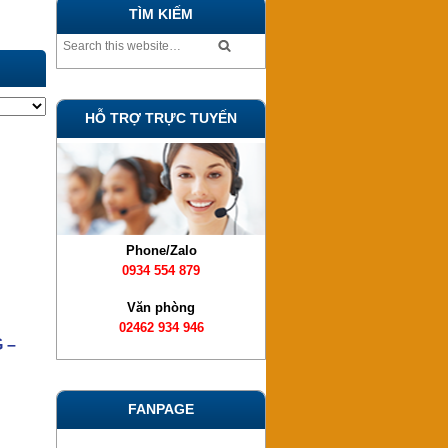
TÌM KIẾM
HỖ TRỢ TRỰC TUYẾN
Phone/Zalo
0934 554 879
Văn phòng
02462 934 946
 –
FANPAGE