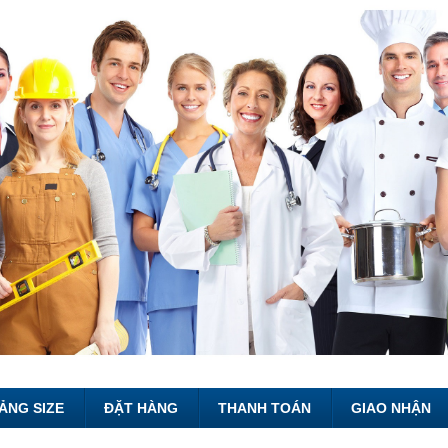
ẢNG SIZE
ĐẶT HÀNG
THANH TOÁN
GIAO NHẬN